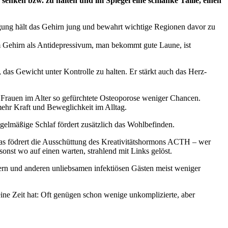
enken bzw. zu halten und im Spiegel eine schlanke Taille, einen
ung hält das Gehirn jung und bewahrt wichtige Regionen davor zu
im Gehirn als Antidepressivum, man bekommt gute Laune, ist
 das Gewicht unter Kontrolle zu halten. Er stärkt auch das Herz-
 Frauen im Alter so gefürchtete Osteoporose weniger Chancen.
hr Kraft und Beweglichkeit im Alltag.
egelmäßige Schlaf fördert zusätzlich das Wohlbefinden.
 Das födrert die Ausschüttung des Kreativitätshormons ACTH – wer
onst wo auf einen warten, strahlend mit Links gelöst.
ern und anderen unliebsamen infektiösen Gästen meist weniger
ine Zeit hat: Oft genügen schon wenige unkomplizierte, aber