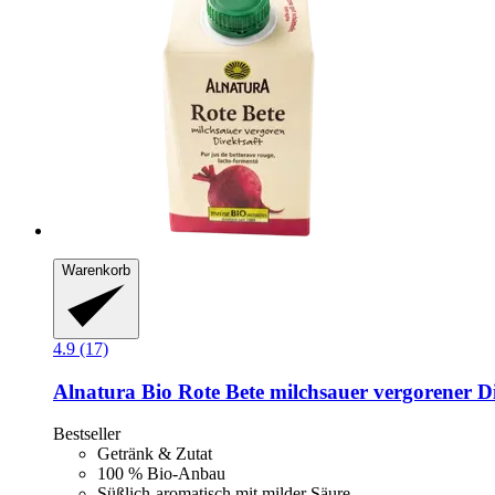
Warenkorb
4.9 (17)
Alnatura
Bio Rote Bete milchsauer vergorener Di
Bestseller
Getränk & Zutat
100 % Bio-Anbau
Süßlich-aromatisch mit milder Säure