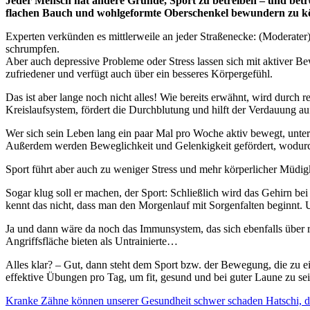
Jeder Mensch hat andere Gründe, Sport zu betreiben – und betrei
flachen Bauch und wohlgeformte Oberschenkel bewundern zu könn
Experten verkünden es mittlerweile an jeder Straßenecke: (Moderat
schrumpfen.
Aber auch depressive Probleme oder Stress lassen sich mit aktiver B
zufriedener und verfügt auch über ein besseres Körpergefühl.
Das ist aber lange noch nicht alles! Wie bereits erwähnt, wird durch
Kreislaufsystem, fördert die Durchblutung und hilft der Verdauung a
Wer sich sein Leben lang ein paar Mal pro Woche aktiv bewegt, unte
Außerdem werden Beweglichkeit und Gelenkigkeit gefördert, wodurch
Sport führt aber auch zu weniger Stress und mehr körperlicher Müdigk
Sogar klug soll er machen, der Sport: Schließlich wird das Gehirn b
kennt das nicht, dass man den Morgenlauf mit Sorgenfalten beginnt. U
Ja und dann wäre da noch das Immunsystem, das sich ebenfalls über 
Angriffsfläche bieten als Untrainierte…
Alles klar? – Gut, dann steht dem Sport bzw. der Bewegung, die zu 
effektive Übungen pro Tag, um fit, gesund und bei guter Laune zu se
Kranke Zähne können unserer Gesundheit schwer schaden
Hatschi, d