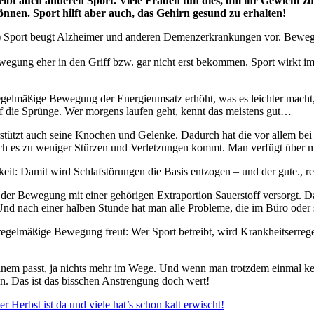
bt auch anderen Sport. Viele Frauen tun dies, um ihr Gewicht zu s
en. Sport hilft aber auch, das Gehirn gesund zu erhalten!
er) Sport beugt Alzheimer und anderen Demenzerkrankungen vor. Beweg
ewegung eher in den Griff bzw. gar nicht erst bekommen. Sport wirkt 
 regelmäßige Bewegung der Energieumsatz erhöht, was es leichter macht,
uf die Sprünge. Wer morgens laufen geht, kennt das meistens gut…
rstützt auch seine Knochen und Gelenke. Dadurch hat die vor allem bei
 es zu weniger Stürzen und Verletzungen kommt. Man verfügt über me
eit: Damit wird Schlafstörungen die Basis entzogen – und der gute., r
ei der Bewegung mit einer gehörigen Extraportion Sauerstoff versorgt.
nd nach einer halben Stunde hat man alle Probleme, die im Büro oder s
regelmäßige Bewegung freut: Wer Sport betreibt, wird Krankheitserreg
einem passt, ja nichts mehr im Wege. Und wenn man trotzdem einmal ke
in. Das ist das bisschen Anstrengung doch wert!
er Herbst ist da und viele hat’s schon kalt erwischt!