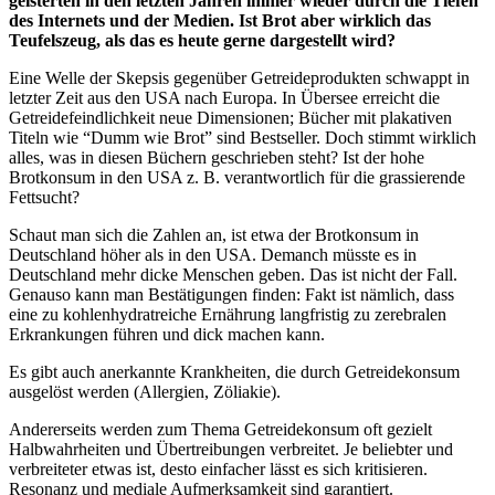
geisterten in den letzten Jahren immer wieder durch die Tiefen
des Internets und der Medien. Ist Brot aber wirklich das
Teufelszeug, als das es heute gerne dargestellt wird?
Eine Welle der Skepsis gegenüber Getreideprodukten schwappt in
letzter Zeit aus den USA nach Europa. In Übersee erreicht die
Getreidefeindlichkeit neue Dimensionen; Bücher mit plakativen
Titeln wie “Dumm wie Brot” sind Bestseller. Doch stimmt wirklich
alles, was in diesen Büchern geschrieben steht? Ist der hohe
Brotkonsum in den USA z. B. verantwortlich für die grassierende
Fettsucht?
Schaut man sich die Zahlen an, ist etwa der Brotkonsum in
Deutschland höher als in den USA. Demanch müsste es in
Deutschland mehr dicke Menschen geben. Das ist nicht der Fall.
Genauso kann man Bestätigungen finden: Fakt ist nämlich, dass
eine zu kohlenhydratreiche Ernährung langfristig zu zerebralen
Erkrankungen führen und dick machen kann.
Es gibt auch anerkannte Krankheiten, die durch Getreidekonsum
ausgelöst werden (Allergien, Zöliakie).
Andererseits werden zum Thema Getreidekonsum oft gezielt
Halbwahrheiten und Übertreibungen verbreitet. Je beliebter und
verbreiteter etwas ist, desto einfacher lässt es sich kritisieren.
Resonanz und mediale Aufmerksamkeit sind garantiert.