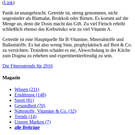
(
Link
)
Panik ist unangebracht. Getreide ist, streng genommen, nicht
ungesünder als Blattsalat, Brokkoli oder Birnen. Es kommt auf die
Menge an, denn die Dosis macht das Gift. Zu viel Fleisch erhöht
schließlich ebenso das Krebsrisiko wie zu viel Vitamin A.
Getreide ist eine Hauptquelle für B-Vitamine, Mineralstoffe und
Ballaststoffe. Es hat also wenig Sinn, prophylaktisch auf Brot & Co.
zu verzichten. Trotzdem schadet es nie, Abwechslung in der Küche
zum Dogma zu erheben und experimentierfreudig zu sein.
Die Fitnesstrends für 2016
Magazin
Wissen
(211)
Ernährung
(148)
Sport
(81)
Gesundheit
(70)
Nährstoffe, Vitamine & Co.
(32)
Trends
(14)
Unsere Marken
(7)
alle Beiträge