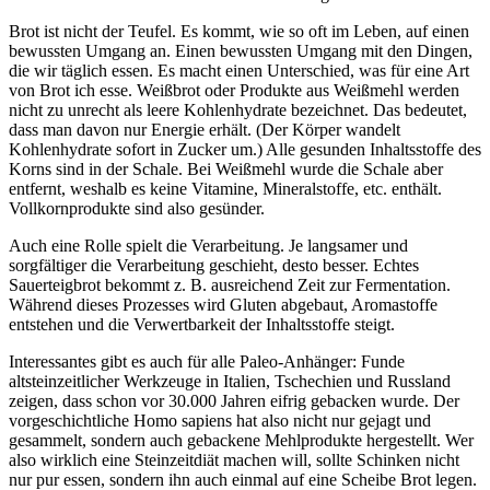
Brot ist nicht der Teufel. Es kommt, wie so oft im Leben, auf einen
bewussten Umgang an. Einen bewussten Umgang mit den Dingen,
die wir täglich essen. Es macht einen Unterschied, was für eine Art
von Brot ich esse. Weißbrot oder Produkte aus Weißmehl werden
nicht zu unrecht als leere Kohlenhydrate bezeichnet. Das bedeutet,
dass man davon nur Energie erhält. (Der Körper wandelt
Kohlenhydrate sofort in Zucker um.) Alle gesunden Inhaltsstoffe des
Korns sind in der Schale. Bei Weißmehl wurde die Schale aber
entfernt, weshalb es keine Vitamine, Mineralstoffe, etc. enthält.
Vollkornprodukte sind also gesünder.
Auch eine Rolle spielt die Verarbeitung. Je langsamer und
sorgfältiger die Verarbeitung geschieht, desto besser. Echtes
Sauerteigbrot bekommt z. B. ausreichend Zeit zur Fermentation.
Während dieses Prozesses wird Gluten abgebaut, Aromastoffe
entstehen und die Verwertbarkeit der Inhaltsstoffe steigt.
Interessantes gibt es auch für alle Paleo-Anhänger: Funde
altsteinzeitlicher Werkzeuge in Italien, Tschechien und Russland
zeigen, dass schon vor 30.000 Jahren eifrig gebacken wurde. Der
vorgeschichtliche Homo sapiens hat also nicht nur gejagt und
gesammelt, sondern auch gebackene Mehlprodukte hergestellt. Wer
also wirklich eine Steinzeitdiät machen will, sollte Schinken nicht
nur pur essen, sondern ihn auch einmal auf eine Scheibe Brot legen.