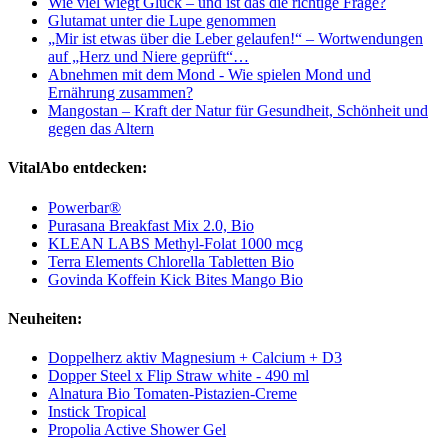
Wie viel wiegt Glück – und ist das die richtige Frage?
Glutamat unter die Lupe genommen
„Mir ist etwas über die Leber gelaufen!“ – Wortwendungen
auf „Herz und Niere geprüft“…
Abnehmen mit dem Mond - Wie spielen Mond und
Ernährung zusammen?
Mangostan – Kraft der Natur für Gesundheit, Schönheit und
gegen das Altern
VitalAbo entdecken:
Powerbar®
Purasana Breakfast Mix 2.0, Bio
KLEAN LABS Methyl-Folat 1000 mcg
Terra Elements Chlorella Tabletten Bio
Govinda Koffein Kick Bites Mango Bio
Neuheiten:
Doppelherz aktiv Magnesium + Calcium + D3
Dopper Steel x Flip Straw white - 490 ml
Alnatura Bio Tomaten-Pistazien-Creme
Instick Tropical
Propolia Active Shower Gel