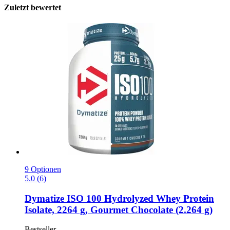
Zuletzt bewertet
9 Optionen
5.0 (6)
Dymatize
ISO 100 Hydrolyzed Whey Protein
Isolate, 2264 g, Gourmet Chocolate (2.264 g)
Bestseller