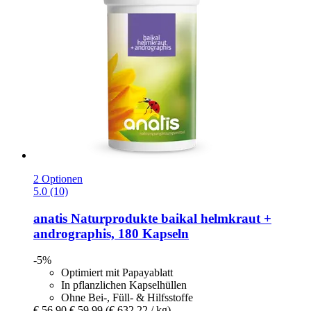
2 Optionen
5.0 (10)
anatis Naturprodukte
baikal helmkraut +
andrographis, 180 Kapseln
-5%
Optimiert mit Papayablatt
In pflanzlichen Kapselhüllen
Ohne Bei-, Füll- & Hilfsstoffe
€ 56,90
€ 59,99
(€ 632,22 / kg)