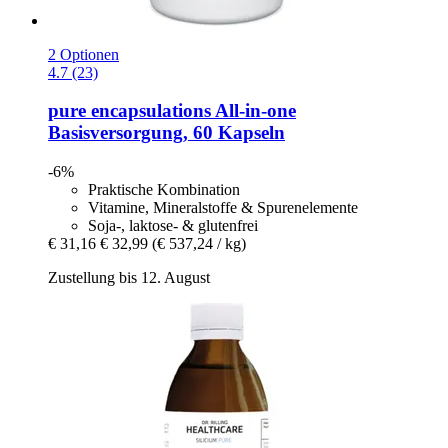
2 Optionen
4.7 (23)
pure encapsulations
All-​in-​one
Basisversorgung, 60 Kapseln
-6%
Praktische Kombination
Vitamine, Mineralstoffe & Spurenelemente
Soja-, laktose- & glutenfrei
€ 31,16
€ 32,99
(€ 537,24 / kg)
Zustellung bis 12. August