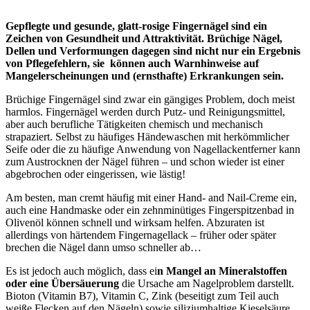
Gepflegte und gesunde, glatt-rosige Fingernägel sind ein
Zeichen von Gesundheit und Attraktivität. Brüchige Nägel,
Dellen und Verformungen dagegen sind nicht nur ein Ergebnis
von Pflegefehlern, sie können auch Warnhinweise auf
Mangelerscheinungen und (ernsthafte) Erkrankungen sein.
Brüchige Fingernägel sind zwar ein gängiges Problem, doch meist
harmlos. Fingernägel werden durch Putz- und Reinigungsmittel,
aber auch berufliche Tätigkeiten chemisch und mechanisch
strapaziert. Selbst zu häufiges Händewaschen mit herkömmlicher
Seife oder die zu häufige Anwendung von Nagellackentferner kann
zum Austrocknen der Nägel führen – und schon wieder ist einer
abgebrochen oder eingerissen, wie lästig!
Am besten, man cremt häufig mit einer Hand- and Nail-Creme ein,
auch eine Handmaske oder ein zehnminütiges Fingerspitzenbad in
Olivenöl können schnell und wirksam helfen. Abzuraten ist
allerdings von härtendem Fingernagellack – früher oder später
brechen die Nägel dann umso schneller ab…
Es ist jedoch auch möglich, dass ei
n Mangel an Mineralstoffen
oder eine Übersäuerung
die Ursache am Nagelproblem darstellt.
Bioton (Vitamin B7), Vitamin C, Zink (beseitigt zum Teil auch
weiße Flecken auf den Nägeln) sowie siliziumhaltige Kieselsäure,