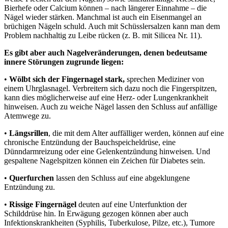
Bierhefe oder Calcium können – nach längerer Einnahme – die
Nägel wieder stärken. Manchmal ist auch ein Eisenmangel an
brüchigen Nägeln schuld. Auch mit Schüsslersalzen kann man dem
Problem nachhaltig zu Leibe rücken (z. B. mit Silicea Nr. 11).
Es gibt aber auch Nagelveränderungen, denen bedeutsame
innere Störungen zugrunde liegen:
•
Wölbt sich der Fingernagel stark,
sprechen Mediziner von
einem Uhrglasnagel. Verbreitern sich dazu noch die Fingerspitzen,
kann dies möglicherweise auf eine Herz- oder Lungenkrankheit
hinweisen. Auch zu weiche Nägel lassen den Schluss auf anfällige
Atemwege zu.
•
Längsrillen
, die mit dem Alter auffälliger werden, können auf eine
chronische Entzündung der Bauchspeicheldrüse, eine
Dünndarmreizung oder eine Gelenkentzündung hinweisen. Und
gespaltene Nagelspitzen können ein Zeichen für Diabetes sein.
•
Querfurchen
lassen den Schluss auf eine abgeklungene
Entzündung zu.
•
Rissige Fingernägel
deuten auf eine Unterfunktion der
Schilddrüse hin. In Erwägung gezogen können aber auch
Infektionskrankheiten (Syphilis, Tuberkulose, Pilze, etc.), Tumore