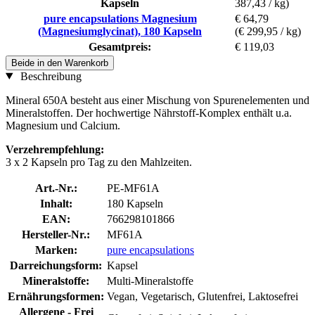
Kapseln
387,43 / kg)
pure encapsulations Magnesium
€ 64,79
(Magnesiumglycinat), 180 Kapseln
(€ 299,95 / kg)
Gesamtpreis:
€ 119,03
Beide in den Warenkorb
Beschreibung
Mineral 650A besteht aus einer Mischung von Spurenelementen und
Mineralstoffen. Der hochwertige Nährstoff-Komplex enthält u.a.
Magnesium und Calcium.
Verzehrempfehlung:
3 x 2 Kapseln pro Tag zu den Mahlzeiten.
Art.-Nr.:
PE-MF61A
Inhalt:
180 Kapseln
EAN:
766298101866
Hersteller-Nr.:
MF61A
Marken:
pure encapsulations
Darreichungsform:
Kapsel
Mineralstoffe:
Multi-Mineralstoffe
Ernährungsformen:
Vegan, Vegetarisch, Glutenfrei, Laktosefrei
Allergene - Frei