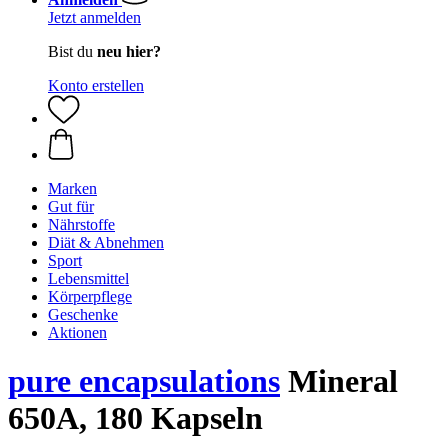
Jetzt anmelden
Bist du
neu hier?
Konto erstellen
Marken
Gut für
Nährstoffe
Diät & Abnehmen
Sport
Lebensmittel
Körperpflege
Geschenke
Aktionen
pure encapsulations
Mineral
650A, 180 Kapseln