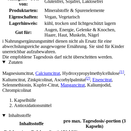
Glutenfrei, Sojafrei, Laktosefrei
von:
Produktarten:
Mineralstoffe & Spurenelemente
Eigenschaften:
Vegan, Vegetarisch
Lagerhinweis:
kühl, trocken und lichtgeschützt lagern
Augen, Energie, Gelenke & Knochen,
Gut für:
Haare, Haut, Muskeln, Nägel
i
Nahrungsergänzungsmittel dienen nicht als Ersatz für eine
abwechslungsreiche ausgewogene Ernährung. Sie sind für Kinder
unerreichbar aufzubewahren.
Die empfohlene Tagesdosis darf nicht überschritten werden.
Zutaten
[1]
Magnesiumcitrat,
Calciumcitrat
, Hydroxypropylmethylcellulose
,
[2]
Kaliumcitrat, Zinkpicolinat, Ascorbylpalmitat
,
Eisencitrat
,
Selenmethionin, Kupfer-Citrat,
Mangancitrat
, Kaliumjodid,
Chrompicolinat
Kapselhülle
Antioxidationsmittel
Inhaltsstoffe
pro max. Tagesdosis/-portion (3
Inhaltsstoffe
Kapseln)