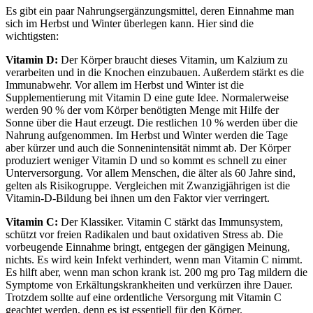
Es gibt ein paar Nahrungsergänzungsmittel, deren Einnahme man
sich im Herbst und Winter überlegen kann. Hier sind die
wichtigsten:
Vitamin D:
Der Körper braucht dieses Vitamin, um Kalzium zu
verarbeiten und in die Knochen einzubauen. Außerdem stärkt es die
Immunabwehr. Vor allem im Herbst und Winter ist die
Supplementierung mit Vitamin D eine gute Idee. Normalerweise
werden 90 % der vom Körper benötigten Menge mit Hilfe der
Sonne über die Haut erzeugt. Die restlichen 10 % werden über die
Nahrung aufgenommen. Im Herbst und Winter werden die Tage
aber kürzer und auch die Sonnenintensität nimmt ab. Der Körper
produziert weniger Vitamin D und so kommt es schnell zu einer
Unterversorgung. Vor allem Menschen, die älter als 60 Jahre sind,
gelten als Risikogruppe. Vergleichen mit Zwanzigjährigen ist die
Vitamin-D-Bildung bei ihnen um den Faktor vier verringert.
Vitamin C:
Der Klassiker. Vitamin C stärkt das Immunsystem,
schützt vor freien Radikalen und baut oxidativen Stress ab. Die
vorbeugende Einnahme bringt, entgegen der gängigen Meinung,
nichts. Es wird kein Infekt verhindert, wenn man Vitamin C nimmt.
Es hilft aber, wenn man schon krank ist. 200 mg pro Tag mildern die
Symptome von Erkältungskrankheiten und verkürzen ihre Dauer.
Trotzdem sollte auf eine ordentliche Versorgung mit Vitamin C
geachtet werden, denn es ist essentiell für den Körper.