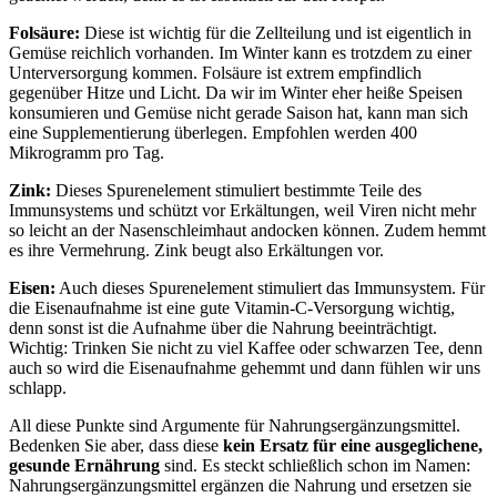
Folsäure:
Diese ist wichtig für die Zellteilung und ist eigentlich in
Gemüse reichlich vorhanden. Im Winter kann es trotzdem zu einer
Unterversorgung kommen. Folsäure ist extrem empfindlich
gegenüber Hitze und Licht. Da wir im Winter eher heiße Speisen
konsumieren und Gemüse nicht gerade Saison hat, kann man sich
eine Supplementierung überlegen. Empfohlen werden 400
Mikrogramm pro Tag.
Zink:
Dieses Spurenelement stimuliert bestimmte Teile des
Immunsystems und schützt vor Erkältungen, weil Viren nicht mehr
so leicht an der Nasenschleimhaut andocken können. Zudem hemmt
es ihre Vermehrung. Zink beugt also Erkältungen vor.
Eisen:
Auch dieses Spurenelement stimuliert das Immunsystem. Für
die Eisenaufnahme ist eine gute Vitamin-C-Versorgung wichtig,
denn sonst ist die Aufnahme über die Nahrung beeinträchtigt.
Wichtig: Trinken Sie nicht zu viel Kaffee oder schwarzen Tee, denn
auch so wird die Eisenaufnahme gehemmt und dann fühlen wir uns
schlapp.
All diese Punkte sind Argumente für Nahrungsergänzungsmittel.
Bedenken Sie aber, dass diese
kein Ersatz für eine ausgeglichene,
gesunde Ernährung
sind. Es steckt schließlich schon im Namen:
Nahrungsergänzungsmittel ergänzen die Nahrung und ersetzen sie