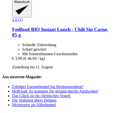
Warenkorb
1.0 (1)
Feelfood
BIO Instant Lunch -​ Chili Sin Carne,
85 g
Schnelle Zubereitung
Scharf gewürzt
Mit Sonnenblumen-Geschnetzeltes
€ 3,99
(€ 46,94 / kg)
Zustellung bis 11. August
Aus unserem Magazin:
Erhöhter Energiebedarf bei Breitensportlern?
Heiß-kalt: So kommen Sie gesund durchs Aprilwetter!
Das Glück ist ein chemisches Vogerl
Die Wahrheit übers Dehnen
Morgensex als Allheilmittel