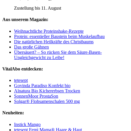
Zustellung bis 11. August
Aus unserem Magazin:
Weihnachtliche Proteinshake-Rezepte
Protein: essentieller Baustein beim Muskelaufbau
Die natürlichen Heilkräfte des Christbaums
Das große Gähnen
Übersäuert? – So rücken Sie dem Säure-Basen-
Ungleichgewicht zu Leibe!
VitalAbo entdecken:
tetesept
Govinda Paradiso Konfekt bio
Alnatura Bio Kichererbsen Trocken
SonnenMoor ProstaSon
Solgar® Flohsamenschalen 500 mg
Neuheiten:
Instick Mango
tetesept Femi Mama® Haare & Haut