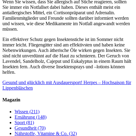
Wenn Sie wissen, dass Sie allergisch auf Stiche reagieren, sollten
Sie immer ein Notfallset dabei haben. Dieses enthält meist ein
antiallergisches Mittel, ein Cortisonpräparat und Adrenalin.
Familienmitglieder und Freunde sollten darüber informiert werden
und wissen, wie diese Medikamente im Notfall angewandt werden
müssen.
Ein effektiver Schutz gegen Insektenstiche ist im Sommer nicht
immer leicht. Fliegengitter sind am effektivsten und haben keine
Nebenwirkungen. Auch ätherische Öle wirken gegen Insekten. Sie
sind nicht unverdünnt auf die Haut zu schmieren. Der Geruch von
Lavendel, Sandelholz, Cajeput und Eukalyptus in einem Raum hält
Insekten fern. Auch diverse Insektensprays und –lotions können
helfen.
Gesund und glücklich mit Ausdauersport!
Herpes – Hochsaison für
Lippenbläschen
Magazin
Wissen
(211)
Ernährung
(148)
Sport
(81)
Gesundheit
(70)
Nährstoffe, Vitamine & Co.
(32)