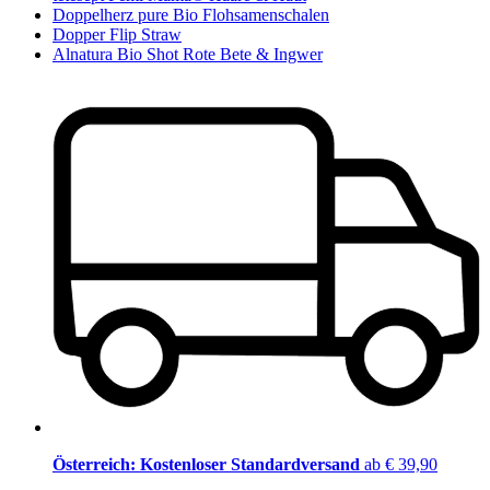
Doppelherz pure Bio Flohsamenschalen
Dopper Flip Straw
Alnatura Bio Shot Rote Bete & Ingwer
Österreich: Kostenloser Standardversand
ab € 39,90