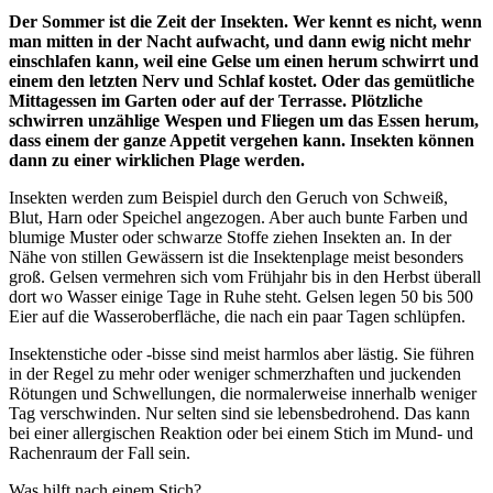
Der Sommer ist die Zeit der Insekten. Wer kennt es nicht, wenn
man mitten in der Nacht aufwacht, und dann ewig nicht mehr
einschlafen kann, weil eine Gelse um einen herum schwirrt und
einem den letzten Nerv und Schlaf kostet. Oder das gemütliche
Mittagessen im Garten oder auf der Terrasse. Plötzliche
schwirren unzählige Wespen und Fliegen um das Essen herum,
dass einem der ganze Appetit vergehen kann. Insekten können
dann zu einer wirklichen Plage werden.
Insekten werden zum Beispiel durch den Geruch von Schweiß,
Blut, Harn oder Speichel angezogen. Aber auch bunte Farben und
blumige Muster oder schwarze Stoffe ziehen Insekten an. In der
Nähe von stillen Gewässern ist die Insektenplage meist besonders
groß. Gelsen vermehren sich vom Frühjahr bis in den Herbst überall
dort wo Wasser einige Tage in Ruhe steht. Gelsen legen 50 bis 500
Eier auf die Wasseroberfläche, die nach ein paar Tagen schlüpfen.
Insektenstiche oder -bisse sind meist harmlos aber lästig. Sie führen
in der Regel zu mehr oder weniger schmerzhaften und juckenden
Rötungen und Schwellungen, die normalerweise innerhalb weniger
Tag verschwinden. Nur selten sind sie lebensbedrohend. Das kann
bei einer allergischen Reaktion oder bei einem Stich im Mund- und
Rachenraum der Fall sein.
Was hilft nach einem Stich?