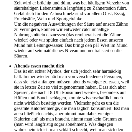
Zeit wird er brüchig und dünn, was bei häufigem Verzehr von
säurehaltigen Lebensmitteln langfristig zu Zahnerosion führt.
Gefährlich für den Zahnschmelz sind vor allem Obst, Essig,
Fruchtsäfte, Wein und Sportgetränke.
Um die negativen Auswirkungen der Säure auf unsere Zähne
zu verringern, können wir entweder calciumhaltige
Nahrungsmitteln dazuessen (das remineralisiert die Zähne
wieder) oder wir spülen einfach nach jedem Essen unseren
Mund mit Leitungswasser. Das bringt den pH-Wert im Mund
wieder auf sein natürliches Niveau und neutralisiert so die
Säuren.
Abends essen macht dick
Das ist ein echter Mythos, der sich jedoch sehr hartnäckig
hält. Immer wieder hört man von verschiedenen Personen,
dass sie jetzt anfangen müssen, abends weniger zu essen, weil
sie in letzter Zeit so viel zugenommen haben. Dass sich aber
Speisen, die nach 18 Uhr konsumiert werden, besonders auf
Hüften und Bauch schlagen, konnte wissenschaftlich noch
nicht wirklich bestätigt werden. Vielmehr geht es um die
gesamte Kalorienmenge, die man täglich konsumiert. Isst man
ausschließlich nachts, aber nimmt man dabei weniger
Kalorien auf, als man braucht, nimmt man kein Gramm zu
(man wird langfristig sogar abnehmen). Was dagegen
wahrscheinlich ist: man schläft schlecht, weil man sich den