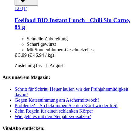
1.0 (1)
Feelfood
BIO Instant Lunch -​ Chili Sin Carne,
85 g
Schnelle Zubereitung
Scharf gewürzt
Mit Sonnenblumen-Geschnetzeltes
€ 3,99
(€ 46,94 / kg)
Zustellung bis 11. August
Aus unserem Magazin:
Schritt für Schritt: Heuer laufen wir der Frühjahrsmüdigkeit
davon!
Gegen Katerstimmung am Aschermittwoch!
Probleme? – So bekommen Sie den Kopf wieder frei!
Zehn Regeln für einen schlanken Körper
Wie geht es mit den Neujahrsvorsätzen?
VitalAbo entdecken: