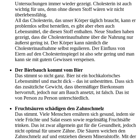
Untersuchungen immer wieder gezeigt. Cholesterin ist auch
wichtig für uns, denn ohne diesen Stoff wären wir nicht
überlebensfähig.
All das Cholesterin, das unser Körper täglich braucht, kann er
problemlos selbst herstellen, es gibt aber eben auch
Lebensmittel, die diesen Stoff enthalten. Neue Studien haben
gezeigt, dass die Cholesterinaufnahme über die Nahrung nur
äußerst gering ist. Der Körper kann nämlich die
Cholesterinaufnahme selbst regulieren. Der Einfluss von
Eiern auf den Cholesterinspiegel ist also sehr gering und man
kann sie mit gutem Gewissen verspeisen.
Der Bierbauch kommt vom Bier
Das stimmt so nicht ganz. Bier ist ein hochkalorisches
Lebensmittel und macht dick – das ist unbestritten. Dass sich
das zusätzliche Gewicht, dass übermäßiger Bierkonsum
hervorruft, jedoch nur am Bauch ansetzt, ist falsch. Das ist
von Person zu Person unterschiedlich.
Fruchtsäuren schädigen den Zahnschmelz
Das stimmt. Viele Menschen ernähren sich gesund, indem sie
viele Früchte und Salat essen sowie regelmäßig Fruchtsäfte
trinken. Das ist zwar allgemein gut für die Gesundheit, jedoch
nicht optimal für unsere Zähne. Die Säuren weichen den
Zahnschmelz auf und entziehen diesem Mineralstoffe. Mit der