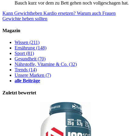
Bauch kurz vor dem zu Bett gehen noch vollgeschagen hat.
Kann Gewichtheben Kardio ersetzen?
Warum auch Frauen
Gewichte heben sollten
Magazin
Wissen
(211)
Ernährung
(148)
Sport
(81)
Gesundheit
(70)
Nährstoffe, Vitamine & Co.
(32)
Trends
(14)
Unsere Marken
(7)
alle Beiträge
Zuletzt bewertet