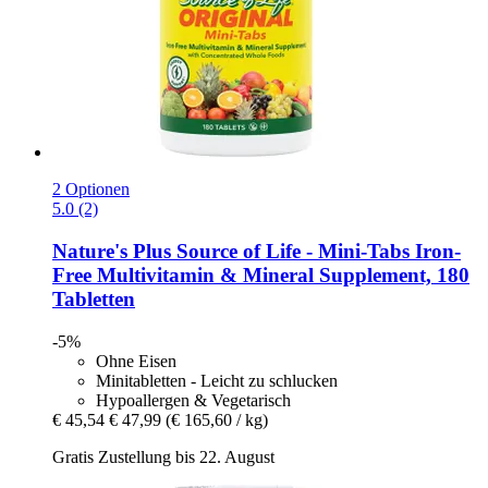
2 Optionen
5.0 (2)
Nature's Plus
Source of Life -​ Mini-​Tabs Iron-​
Free Multivitamin & Mineral Supplement, 180
Tabletten
-5%
Ohne Eisen
Minitabletten - Leicht zu schlucken
Hypoallergen & Vegetarisch
€ 45,54
€ 47,99
(€ 165,60 / kg)
Gratis Zustellung bis 22. August