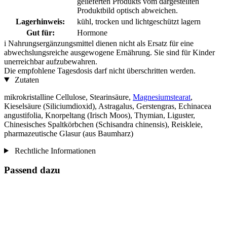
gelieferten Produkts vom dargestellten
Produktbild optisch abweichen.
Lagerhinweis:
kühl, trocken und lichtgeschützt lagern
Gut für:
Hormone
i
Nahrungsergänzungsmittel dienen nicht als Ersatz für eine
abwechslungsreiche ausgewogene Ernährung. Sie sind für Kinder
unerreichbar aufzubewahren.
Die empfohlene Tagesdosis darf nicht überschritten werden.
Zutaten
mikrokristalline Cellulose, Stearinsäure,
Magnesiumstearat
,
Kieselsäure (Siliciumdioxid), Astragalus, Gerstengras, Echinacea
angustifolia, Knorpeltang (Irisch Moos), Thymian, Liguster,
Chinesisches Spaltkörbchen (Schisandra chinensis), Reiskleie,
pharmazeutische Glasur (aus Baumharz)
Rechtliche Informationen
Passend dazu