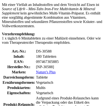
Mit einer Vielfalt an Inhaltsstoffen und dem Verzicht auf Eisen ist
Source of Life® - Mini-Tabs Iron-Free Multivitamin & Mineral
Supplement
kein gewöhnliches Multi-Vitamin-Präparat. Es enthält
eine sorgfältig abgestimmte Kombination aus Vitaminen,
Mineralstoffen und sekundären Pflanzenstoffen sowie Kräuter- und
Vollwertkonzentraten.
Verzehrempfehlung:
1 x täglich 6 Minitabletten zu einer Mahlzeit einnehmen. Oder wie
vom Therapeuten/der Therapeutin empfohlen.
Art.-Nr.:
DS-30588
Inhalt:
180 Tabletten
EAN:
097467305885
Hersteller-Nr.:
[NP-30588]
Marken:
Nature's Plus
Darreichungsform:
Tablette
Ernährungsformen:
Vegetarisch
Produktarten:
Multis
Eigenschaften:
Vegetarisch
Aufgrund eines Produkt-Relaunches kann
die Verpackung oder das Etikett des
Produkt-Relaunch: