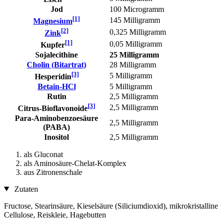
Jod
100 Microgramm
[1]
145 Milligramm
Magnesium
[2]
0,325 Milligramm
Zink
[1]
0,05 Milligramm
Kupfer
Sojalecithine
25 Milligramm
Cholin (Bitartrat)
28 Milligramm
[3]
5 Milligramm
Hesperidin
Betain-HCl
5 Milligramm
Rutin
2,5 Milligramm
[3]
2,5 Milligramm
Citrus-Bioflavonoide
Para-Aminobenzoesäure
2,5 Milligramm
(PABA)
Inositol
2,5 Milligramm
als Gluconat
als Aminosäure-Chelat-Komplex
aus Zitronenschale
Zutaten
Fructose, Stearinsäure, Kieselsäure (Siliciumdioxid), mikrokristalline
Cellulose, Reiskleie, Hagebutten