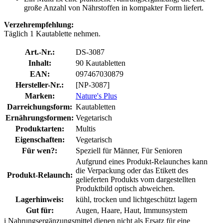
große Anzahl von Nährstoffen in kompakter Form liefert.
Verzehrempfehlung:
Täglich 1 Kautablette nehmen.
Art.-Nr.:
DS-3087
Inhalt:
90 Kautabletten
EAN:
097467030879
Hersteller-Nr.:
[NP-3087]
Marken:
Nature's Plus
Darreichungsform:
Kautabletten
Ernährungsformen:
Vegetarisch
Produktarten:
Multis
Eigenschaften:
Vegetarisch
Für wen?:
Speziell für Männer, Für Senioren
Aufgrund eines Produkt-Relaunches kann
die Verpackung oder das Etikett des
Produkt-Relaunch:
gelieferten Produkts vom dargestellten
Produktbild optisch abweichen.
Lagerhinweis:
kühl, trocken und lichtgeschützt lagern
Gut für:
Augen, Haare, Haut, Immunsystem
i
Nahrungsergänzungsmittel dienen nicht als Ersatz für eine