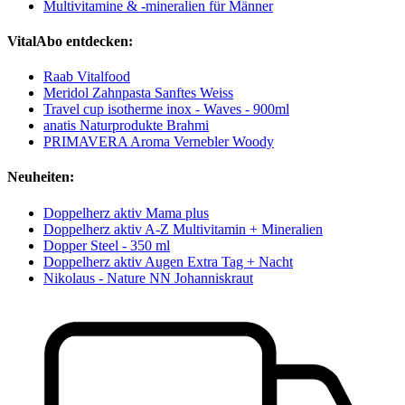
Multivitamine & -mineralien für Männer
VitalAbo entdecken:
Raab Vitalfood
Meridol Zahnpasta Sanftes Weiss
Travel cup isotherme inox - Waves - 900ml
anatis Naturprodukte Brahmi
PRIMAVERA Aroma Vernebler Woody
Neuheiten:
Doppelherz aktiv Mama plus
Doppelherz aktiv A-Z Multivitamin + Mineralien
Dopper Steel - 350 ml
Doppelherz aktiv Augen Extra Tag + Nacht
Nikolaus - Nature NN Johanniskraut