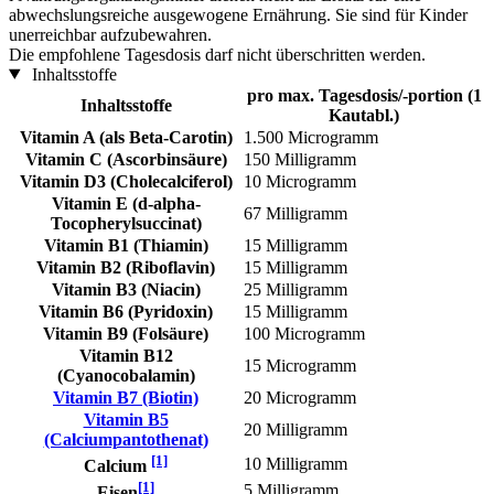
abwechslungsreiche ausgewogene Ernährung. Sie sind für Kinder
unerreichbar aufzubewahren.
Die empfohlene Tagesdosis darf nicht überschritten werden.
Inhaltsstoffe
pro max. Tagesdosis/-portion (1
Inhaltsstoffe
Kautabl.)
Vitamin A (als Beta-Carotin)
1.500 Microgramm
Vitamin C (Ascorbinsäure)
150 Milligramm
Vitamin D3 (Cholecalciferol)
10 Microgramm
Vitamin E (d-alpha-
67 Milligramm
Tocopherylsuccinat)
Vitamin B1 (Thiamin)
15 Milligramm
Vitamin B2 (Riboflavin)
15 Milligramm
Vitamin B3 (Niacin)
25 Milligramm
Vitamin B6 (Pyridoxin)
15 Milligramm
Vitamin B9 (Folsäure)
100 Microgramm
Vitamin B12
15 Microgramm
(Cyanocobalamin)
Vitamin B7 (Biotin)
20 Microgramm
Vitamin B5
20 Milligramm
(Calciumpantothenat)
[1]
10 Milligramm
Calcium
[1]
5 Milligramm
Eisen