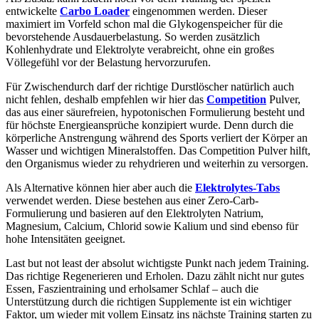
entwickelte
Carbo Loader
eingenommen werden. Dieser
maximiert im Vorfeld schon mal die Glykogenspeicher für die
bevorstehende Ausdauerbelastung. So werden zusätzlich
Kohlenhydrate und Elektrolyte verabreicht, ohne ein großes
Völlegefühl vor der Belastung hervorzurufen.
Für Zwischendurch darf der richtige Durstlöscher natürlich auch
nicht fehlen, deshalb empfehlen wir hier das
Competition
Pulver,
das aus einer säurefreien, hypotonischen Formulierung besteht und
für höchste Energieansprüche konzipiert wurde. Denn durch die
körperliche Anstrengung während des Sports verliert der Körper an
Wasser und wichtigen Mineralstoffen. Das Competition Pulver hilft,
den Organismus wieder zu rehydrieren und weiterhin zu versorgen.
Als Alternative können hier aber auch die
Elektrolytes-Tabs
verwendet werden. Diese bestehen aus einer Zero-Carb-
Formulierung und basieren auf den Elektrolyten Natrium,
Magnesium, Calcium, Chlorid sowie Kalium und sind ebenso für
hohe Intensitäten geeignet.
Last but not least der absolut wichtigste Punkt nach jedem Training.
Das richtige Regenerieren und Erholen. Dazu zählt nicht nur gutes
Essen, Faszientraining und erholsamer Schlaf – auch die
Unterstützung durch die richtigen Supplemente ist ein wichtiger
Faktor, um wieder mit vollem Einsatz ins nächste Training starten zu