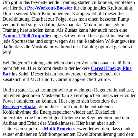
Um gut in das bevorstehende Training starten zu können, empfehlen
wir hier den
Pre-Workout-Booster
für ein optimales Krafttraining.
Durch seinen Multi-Komponenten- Komplex erhöht dieser die
Durchblutung. Das hat zur Folge, dass man einen besseren Pump
verspürt und sorgt so dafür, dass man das Maximum aus jedem
Training herausholen kann. Als Zusatz kann hier auch noch eine
Amino 12500 Ampulle
eingesetzt werden. Diese passt in absolut
jede Sporttasche und sorgt wegen der anti-katabolen Wirkungsweise
dafür, dass die Muskulatur während des Training optimal geschützt
wird.
Bei längeren Trainingseinheiten darf der Zwischensnack natürlich
nicht fehlen. Hier kommt deshalb der leckere
Cereal Energy Plus
Bar
ins Spiel. Dieser ist ein hochwertiger Getreideriegel, der
zusätzlich mit MCT und L-Carnitin angereichert wurde.
Und zu guter Letzt kommen wir zur wichtigen Regenerationsphase,
um einen gesunden Muskelaufbau zu ermöglichen und wieder voller
Power trainieren zu können. Hier eignet sich besonders der
Recovery Shake
, denn dieser füllt durch die enthaltenen
Kohlenhydrate die Energiespeicher wieder auf. Zusätzlich
unterstützen die hochwertigen Proteine die Regeneration und den
Aufbau und Erhalt der Muskelmasse. Hier kann aber auch
stattdessen super das
Multi Protein
verwendet werden, dass dank
seiner enthaltenen Mehrkomponenten-Eiweißformulierung und dem