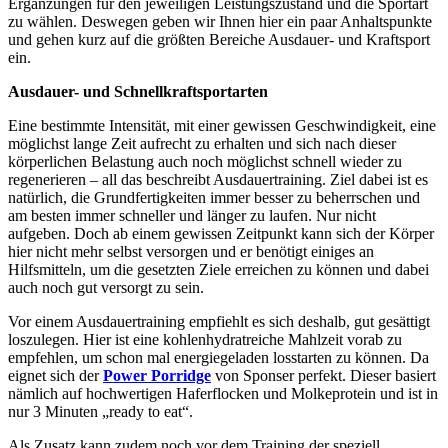
Ergänzungen für den jeweiligen Leistungszustand und die Sportart
zu wählen. Deswegen geben wir Ihnen hier ein paar Anhaltspunkte
und gehen kurz auf die größten Bereiche Ausdauer- und Kraftsport
ein.
Ausdauer- und Schnellkraftsportarten
Eine bestimmte Intensität, mit einer gewissen Geschwindigkeit, eine
möglichst lange Zeit aufrecht zu erhalten und sich nach dieser
körperlichen Belastung auch noch möglichst schnell wieder zu
regenerieren – all das beschreibt Ausdauertraining. Ziel dabei ist es
natürlich, die Grundfertigkeiten immer besser zu beherrschen und
am besten immer schneller und länger zu laufen. Nur nicht
aufgeben. Doch ab einem gewissen Zeitpunkt kann sich der Körper
hier nicht mehr selbst versorgen und er benötigt einiges an
Hilfsmitteln, um die gesetzten Ziele erreichen zu können und dabei
auch noch gut versorgt zu sein.
Vor einem Ausdauertraining empfiehlt es sich deshalb, gut gesättigt
loszulegen. Hier ist eine kohlenhydratreiche Mahlzeit vorab zu
empfehlen, um schon mal energiegeladen losstarten zu können. Da
eignet sich der
Power Porridge
von Sponser perfekt. Dieser basiert
nämlich auf hochwertigen Haferflocken und Molkeprotein und ist in
nur 3 Minuten „ready to eat“.
Als Zusatz kann zudem noch vor dem Training der speziell