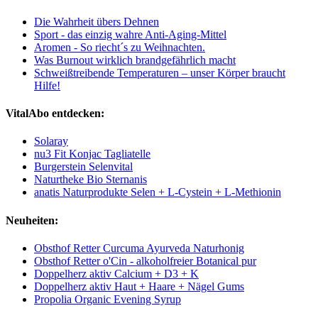
Die Wahrheit übers Dehnen
Sport - das einzig wahre Anti-Aging-Mittel
Aromen - So riecht´s zu Weihnachten.
Was Burnout wirklich brandgefährlich macht
Schweißtreibende Temperaturen – unser Körper braucht
Hilfe!
VitalAbo entdecken:
Solaray
nu3 Fit Konjac Tagliatelle
Burgerstein Selenvital
Naturtheke Bio Sternanis
anatis Naturprodukte Selen + L-Cystein + L-Methionin
Neuheiten:
Obsthof Retter Curcuma Ayurveda Naturhonig
Obsthof Retter o'Cin - alkoholfreier Botanical pur
Doppelherz aktiv Calcium + D3 + K
Doppelherz aktiv Haut + Haare + Nägel Gums
Propolia Organic Evening Syrup