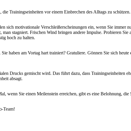
i, die Trainingseinheiten vor einem Einbrechen des Alltags zu schützen.
ellen sich motivationale Verschleißerscheinungen ein, wenn Sie immer
ht, man stagniert. Frischen Wind bringen andere Impulse. Probieren Sie 
stig hoch zu halten.
ie haben am Vortag hart trainiert? Gratuliere. Gönnen Sie sich heute 
 sozialen Drucks gemischt wird. Das führt dazu, dass Trainingseinheiten 
heit absagt.
es Mal, wenn Sie einen Meilenstein erreichen, gibt es eine Belohnung, d
bo-Team!