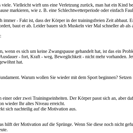
ele. Vielleicht wirft uns eine Verletzung zurück, man hat ein Kind bek
use markieren, wie z. B. eine Schlechtwetterperiode oder einfach Faul
mer - Fakt ist, dass der Körper in der trainingsfreien Zeit abbaut. Er 
dert, baut er ab. Leider bauen sich Muskeln vier Mal schneller ab als 
:
em, wenn es sich um keine Zwangspause gehandelt hat, ist das ein Probl
usdauer - fort, Kraft - weg, Beweglichkeit - nicht mehr vorhanden. Jetzt
 gewöhnt hat.
es Fundament. Warum wollen Sie wieder mit dem Sport beginnen? Setzen Sie
einer oder zwei Trainingseinheiten. Der Körper passt sich an, aber dafü
n wieder Ihr altes Niveau erreicht.
kt sich nachteilig auf die Motivation aus.
Das hilft der Motivation auf die Sprünge. Wenn Sie diese noch nicht ge
ute.