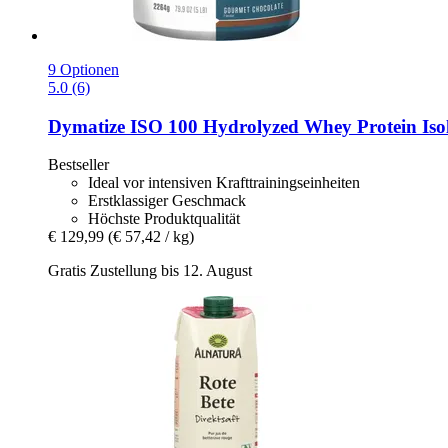
9 Optionen
5.0 (6)
Dymatize
ISO 100 Hydrolyzed Whey Protein Isola
Bestseller
Ideal vor intensiven Krafttrainingseinheiten
Erstklassiger Geschmack
Höchste Produktqualität
€ 129,99
(€ 57,42 / kg)
Gratis Zustellung bis 12. August