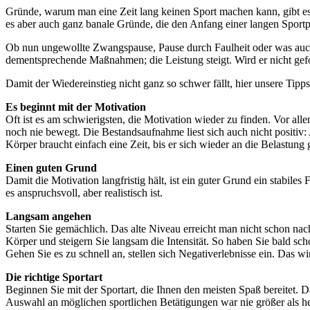
Gründe, warum man eine Zeit lang keinen Sport machen kann, gibt es vi
es aber auch ganz banale Gründe, die den Anfang einer langen Sportpa
Ob nun ungewollte Zwangspause, Pause durch Faulheit oder was auch im
dementsprechende Maßnahmen; die Leistung steigt. Wird er nicht gefor
Damit der Wiedereinstieg nicht ganz so schwer fällt, hier unsere Tipps
Es beginnt mit der Motivation
Oft ist es am schwierigsten, die Motivation wieder zu finden. Vor all
noch nie bewegt. Die Bestandsaufnahme liest sich auch nicht positiv: A
Körper braucht einfach eine Zeit, bis er sich wieder an die Belastung
Einen guten Grund
Damit die Motivation langfristig hält, ist ein guter Grund ein stabil
es anspruchsvoll, aber realistisch ist.
Langsam angehen
Starten Sie gemächlich. Das alte Niveau erreicht man nicht schon nach 
Körper und steigern Sie langsam die Intensität. So haben Sie bald scho
Gehen Sie es zu schnell an, stellen sich Negativerlebnisse ein. Das wir
Die richtige Sportart
Beginnen Sie mit der Sportart, die Ihnen den meisten Spaß bereitet. 
Auswahl an möglichen sportlichen Betätigungen war nie größer als he