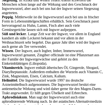
Siegeszug
. In Afrika und weiten Teilen Asiens schwören die
Menschen schon lange auf die Wirkung und den Geschmack der
Ingwerwurzel, aber auch bei uns hat der Ingwer seinen Siegeszug
angetreten.
Peppig
. Mittlerweile ist die Ingwerwurzel auch bei uns in frischer
Form in Lebensmittelgeschäften erhältlich. Sein Geschmack passt
hervorragend zu Huhn, Lamm, Fisch aber auch viele
Gemüsegerichte lassen sich mit Ingwer aufpeppen.
Süß und lecker
. Lange Zeit war der Ingwer, vor allem in England
kandiert als süße Leckerei bekannt und vor allem in der
Weihnachtszeit sehr begehrt. Das ganze Jahr über wird der Ingwer
auch gerne als Tee verwendet.
Wissen
. Der Ingwer, auch Ingber, Imber, Immerwurzel,
Ingwerwurzel genannt, Zingiber officinale ist eine Pflanzenart aus
der Familie der Ingwergewächse und gehört zu den
Einkeimblättrigen (Liliopsida).
Vitaminreich
. Ingwer enthält ätherisches Öl, Gingerole, Shogaol,
Diarylheptanoide. Außerdem enthalten die Wurzeln auch Vitamin C,
Zink, Magnesium, Eisen, Calcium, Kalium.
Heilmittel
. Die Ingwerwurzel wurde 1997 ins deutsche
Arzneimittelbuch aufgenommen. Die Ingwerwurzel besitzt eine
antiemetische Wirkung und wird daher gerne für den Magen-Darm-
Trakt angewendet. Er hilft gegen Übelkeit und Erbrechen.
Aphrodisiakum
. Man sagt der Ingwerwurzel auch eine
aphrodisierende Wirkung nach. In der asiatischen Alternativmedizin