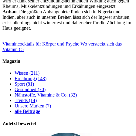
wird er dank seiner entzündungshemmenden Wirkung auch gegen
Rheuma, Muskelentzündungen und Erkältungen eingesetzt.
Anbau
. Die größten Anbaugebiete finden sich in Nigeria und
Indien, aber auch in unseren Breiten lässt sich der Ingwer anbauen,
er ist allerdings nicht winterfest und daher eher für die Züchtung im
Haus geeignet.
Vitamincocktails für Körper und Psyche
Wo versteckt sich das
Vitamin C?
Magazin
Wissen
(211)
Ernährung
(148)
Sport
(81)
Gesundheit
(70)
Nährstoffe, Vitamine & Co.
(32)
Trends
(14)
Unsere Marken
(7)
alle Beiträge
Zuletzt bewertet