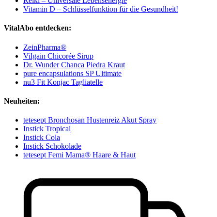
Reiki – Universale Lebensenergie
Vitamin D – Schlüsselfunktion für die Gesundheit!
VitalAbo entdecken:
ZeinPharma®
Vilgain Chicorée Sirup
Dr. Wunder Chanca Piedra Kraut
pure encapsulations SP Ultimate
nu3 Fit Konjac Tagliatelle
Neuheiten:
tetesept Bronchosan Hustenreiz Akut Spray
Instick Tropical
Instick Cola
Instick Schokolade
tetesept Femi Mama® Haare & Haut