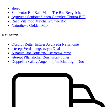
ahead
Sonnentor Bio Bald Mami Tee Bio-Bengelchen
Ayurveda Senioren*innen Complex Churna BIO
Raab Vitalfood Matcha Grüntee Bio
Naturtheke Golden Milk
Neuheiten:
Obsthof Retter Ingwer Ayurveda Naturhonig
tetesept Verdauungsenzym Dual
Alnatura Bio Tomaten-Pistazien-Creme
tetesept Pflanzlicher Reizhusten-Stiller
Doppelherz aktiv Augentropfen Blue Light Duo