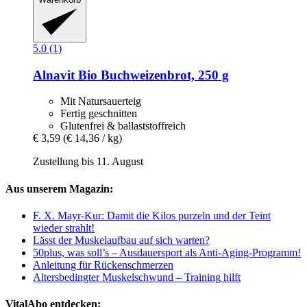
5.0 (1)
Alnavit
Bio Buchweizenbrot, 250 g
Mit Natursauerteig
Fertig geschnitten
Glutenfrei & ballaststoffreich
€ 3,59
(€ 14,36 / kg)
Zustellung bis 11. August
Aus unserem Magazin:
F. X. Mayr-Kur: Damit die Kilos purzeln und der Teint
wieder strahlt!
Lässt der Muskelaufbau auf sich warten?
50plus, was soll’s – Ausdauersport als Anti-Aging-Programm!
Anleitung für Rückenschmerzen
Altersbedingter Muskelschwund – Training hilft
VitalAbo entdecken: