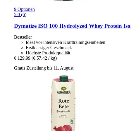
9 Optionen
5.0 (6)
Dymatize
ISO 100 Hydrolyzed Whey Protein Isola
Bestseller
Ideal vor intensiven Krafttrainingseinheiten
Erstklassiger Geschmack
Höchste Produktqualität
€ 129,99
(€ 57,42 / kg)
Gratis Zustellung bis 11. August