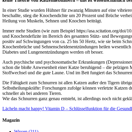
keine Theorie von Katzenliebhabern – das ist wissenschaftlich bel
In einer Studie wurden Hühner für zwanzig Minuten auf eine vibrieren
beschallte, stieg die Knochendichte um 20 Prozent und Brüche verhei
Heilung von Muskeln, Sehnen und Knochen beiträgt.
Immer mehr Studien (wie zum Beispiel https://asa.scitation.org/doi
und Knochendefizite im Bereich des gesamten Stütz- und Bewegungs
positiv auf Schwingungen von ca. 25 bis 50 Hertz, wie sie beim Sch
Knochenbrüche und Sehnenscheidenentzündungen heilen wesentlich s
Diabetes und Lungenentzündungen werden oft besser.
Auch psychische und psychosomatische Erkrankungen (Depressionen,
schon die bloße Anwesenheit einer Katze beruhigend – die pelzigen M
Stoffwechsel und die gute Laune. Und im Bett fungiert das Schnurren 
Die Fähigkeit zum Schnurren ist allen Katzen außer den Tigern übrig
Selbstheilungskräfte: Forschungen zufolge können verletzte Katzen
schneller als bei anderen Tieren.
Wie das Schnurren ganz genau entsteht, ist allerdings noch nicht ge
Lächeln macht happy!
Vitamin D – Schlüsselfunktion für die Gesundh
Magazin
Wissen
(211)