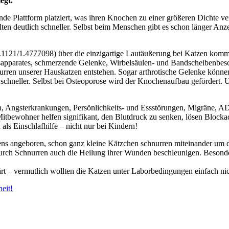
egt.
de Plattform platziert, was ihren Knochen zu einer größeren Dichte ve
lten deutlich schneller. Selbst beim Menschen gibt es schon länger Anz
/10.1121/1.4777098) über die einzigartige Lautäußerung bei Katzen k
apparates, schmerzende Gelenke, Wirbelsäulen- und Bandscheibenbesc
nurren unserer Hauskatzen entstehen. Sogar arthrotische Gelenke könn
chneller. Selbst bei Osteoporose wird der Knochenaufbau gefördert
 Angsterkrankungen, Persönlichkeits- und Essstörungen, Migräne, A
itbewohner helfen signifikant, den Blutdruck zu senken, lösen Blockad
als Einschlafhilfe – nicht nur bei Kindern!
ens angeboren, schon ganz kleine Kätzchen schnurren miteinander um d
 durch Schnurren auch die Heilung ihrer Wunden beschleunigen. Beso
klärt – vermutlich wollten die Katzen unter Laborbedingungen einfach n
eit!