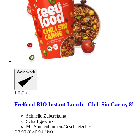
Warenkorb
1.0 (1)
Feelfood
BIO Instant Lunch -​ Chili Sin Carne, 8
Schnelle Zubereitung
Scharf gewürzt
Mit Sonnenblumen-Geschnetzeltes
€ 3,99
(€ 46,94 / kg)