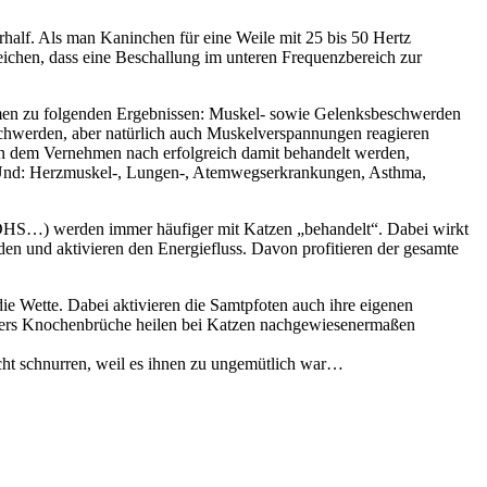
rhalf. Als man Kaninchen für eine Weile mit 25 bis 50 Hertz
eichen, dass eine Beschallung im unteren Frequenzbereich zur
ommen zu folgenden Ergebnissen: Muskel- sowie Gelenksbeschwerden
hwerden, aber natürlich auch Muskelverspannungen reagieren
en dem Vernehmen nach erfolgreich damit behandelt werden,
. Und: Herzmuskel-, Lungen-, Atemwegserkrankungen, Asthma,
DHS…) werden immer häufiger mit Katzen „behandelt“. Dabei wirkt
en und aktivieren den Energiefluss. Davon profitieren der gesamte
ie Wette. Dabei aktivieren die Samtpfoten auch ihre eigenen
nders Knochenbrüche heilen bei Katzen nachgewiesenermaßen
icht schnurren, weil es ihnen zu ungemütlich war…