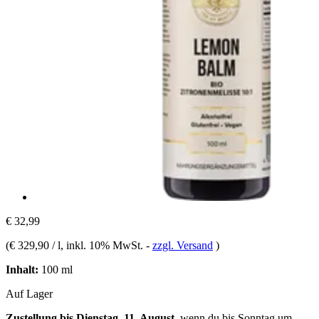
€ 32,99
(
€ 329,90 / l
, inkl. 10% MwSt.
-
zzgl. Versand
)
Inhalt:
100 ml
Auf Lager
Zustellung bis Dienstag, 11. August
, wenn du bis
Sonntag um