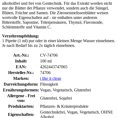
alkoholfrei und frei von Gentechnik. Für das Extrakt werden nicht
nur die Blätter der Pflanze verwendet, sondern auch die Stängel,
Blüten, Früchte und Samen. Die Zitronenmelissenblätter weisen
wertvolle Eigenschaften auf - sie enthalten unter anderem
Bitterstoffe, Saponine, Triterpensäuren, Thymol, Flavonoide,
Schleimstoffe und Vitamin C.
Verzehrempfehlung:
1 Pipette (1 ml) pur oder in einer kleinen Menge Wasser einnehmen.
Je nach Bedarf bis zu 2x täglich einnehmen.
Art.-Nr.:
CV-74706
Inhalt:
100 ml
EAN:
4262443747065
Hersteller-Nr.:
74706
Marken:
i like it clean
Darreichungsform:
Flüssigkeit
Ernährungsformen:
Vegan, Vegetarisch, Glutenfrei
Allergene - Frei
Glutenfrei, Sojafrei
von:
Produktarten:
Pflanzen- & Kräuterprodukte
Gentechnikfrei, Vegan, Vegetarisch, OHNE
Eigenschaften:
Alkohol