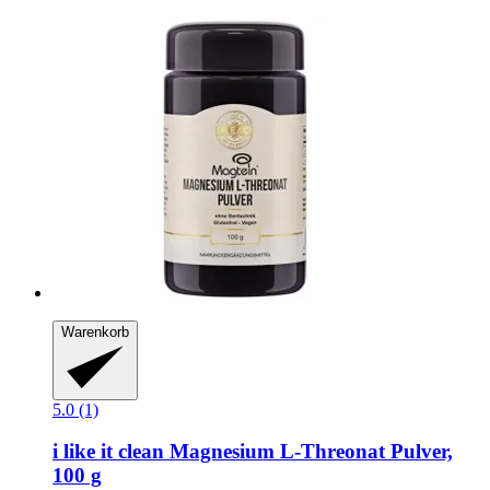
Warenkorb
5.0 (1)
i like it clean
Magnesium L-​Threonat Pulver,
100 g