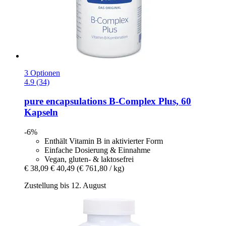
3 Optionen
4.9 (34)
pure encapsulations
B-​Complex Plus, 60
Kapseln
-6%
Enthält Vitamin B in aktivierter Form
Einfache Dosierung & Einnahme
Vegan, gluten- & laktosefrei
€ 38,09
€ 40,49
(€ 761,80 / kg)
Zustellung bis 12. August