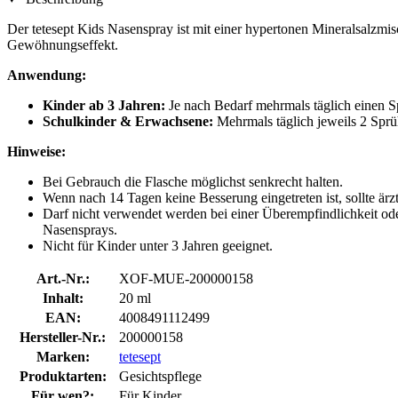
Der tetesept Kids Nasenspray ist mit einer hypertonen Mineralsalz
Gewöhnungseffekt.
Anwendung:
Kinder ab 3 Jahren:
Je nach Bedarf mehrmals täglich einen S
Schulkinder & Erwachsene:
Mehrmals täglich jeweils 2 Sprü
Hinweise:
Bei Gebrauch die Flasche möglichst senkrecht halten.
Wenn nach 14 Tagen keine Besserung eingetreten ist, sollte ärz
Darf nicht verwendet werden bei einer Überempfindlichkeit ode
Nasensprays.
Nicht für Kinder unter 3 Jahren geeignet.
Art.-Nr.:
XOF-MUE-200000158
Inhalt:
20 ml
EAN:
4008491112499
Hersteller-Nr.:
200000158
Marken:
tetesept
Produktarten:
Gesichtspflege
Für wen?:
Für Kinder