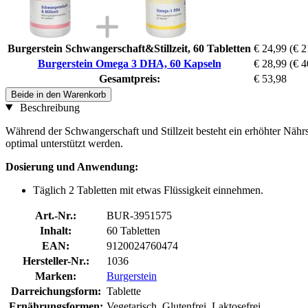
Burgerstein Schwangerschaft&Stillzeit, 60 Tabletten
€ 24,99
(€ 2
Burgerstein Omega 3 DHA, 60 Kapseln
€ 28,99
(€ 4
Gesamtpreis:
€ 53,98
Beide in den Warenkorb
Beschreibung
Während der Schwangerschaft und Stillzeit besteht ein erhöhter Näh
optimal unterstützt werden.
Dosierung und Anwendung:
Täglich 2 Tabletten mit etwas Flüssigkeit einnehmen.
Art.-Nr.:
BUR-3951575
Inhalt:
60 Tabletten
EAN:
9120024760474
Hersteller-Nr.:
1036
Marken:
Burgerstein
Darreichungsform:
Tablette
Ernährungsformen:
Vegetarisch, Glutenfrei, Laktosefrei