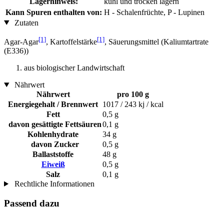
Lagerhinweis:
kühl und trocken lagern
Kann Spuren enthalten von:
H - Schalenfrüchte, P - Lupinen
Zutaten
[1]
[1]
Agar-Agar
, Kartoffelstärke
, Säuerungsmittel (Kaliumtartrate
(E336))
aus biologischer Landwirtschaft
Nährwert
Nährwert
pro 100 g
Energiegehalt / Brennwert
1017 / 243 kj / kcal
Fett
0,5 g
davon gesättigte Fettsäuren
0,1 g
Kohlenhydrate
34 g
davon Zucker
0,5 g
Ballaststoffe
48 g
Eiweiß
0,5 g
Salz
0,1 g
Rechtliche Informationen
Passend dazu