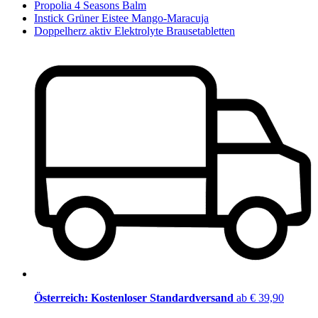
Propolia 4 Seasons Balm
Instick Grüner Eistee Mango-Maracuja
Doppelherz aktiv Elektrolyte Brausetabletten
Österreich: Kostenloser Standardversand
ab € 39,90