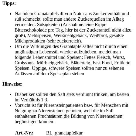
Tipps:
Nachdem Granatapfelsaft von Natur aus Zucker enthält und
süß schmeckt, sollte man andere Zuckerquellen im Alltag
vermeiden: Süßigkeiten (Ausnahme: eine Rippe
Bitterschokolade pro Tag, hier ist der Zuckeranteil nicht allzu
groß), Mehlspeisen, Weißmehlgebäck, Weißbrot, gesüßte
Milchprodukten (sehr zuckerreich).
Um die Wirkungen des Granatapfelsaftes nicht durch einen
ungünstigen Lebensstil wieder aufzuheben, meidet man
folgende Lebensmittel und Speisen: Fettes Fleisch, Wurst,
Croissants, Mürbteiggebäck, Blätterteig, Fast Food, Frittierte
Speisen. Üppige, schwere Speisen sollten nur zu seltenen
Anlässen auf dem Speiseplan stehen.
Hinweise:
Diabetiker sollten den Saft stets verdünnt trinken, am besten
im Verhältnis 1:3.
Vorsicht ist für Nierensteinpatienten bzw. für Menschen mit
Neigung zu Nierensteinen geboten, weil die im Saft
enthaltenen Fruchtsäuren die Bildung von Nierensteinen
begünstigen können.
Art.-Nr.:
BL_granatapfelkur