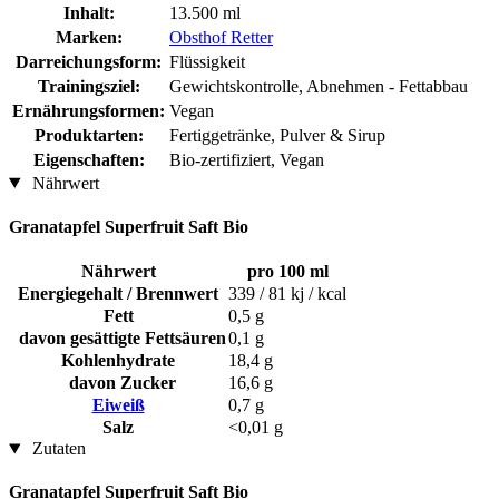
Inhalt:
13.500 ml
Marken:
Obsthof Retter
Darreichungsform:
Flüssigkeit
Trainingsziel:
Gewichtskontrolle, Abnehmen - Fettabbau
Ernährungsformen:
Vegan
Produktarten:
Fertiggetränke, Pulver & Sirup
Eigenschaften:
Bio-zertifiziert, Vegan
Nährwert
Granatapfel Superfruit Saft Bio
Nährwert
pro 100 ml
Energiegehalt / Brennwert
339 / 81 kj / kcal
Fett
0,5 g
davon gesättigte Fettsäuren
0,1 g
Kohlenhydrate
18,4 g
davon Zucker
16,6 g
Eiweiß
0,7 g
Salz
<0,01 g
Zutaten
Granatapfel Superfruit Saft Bio