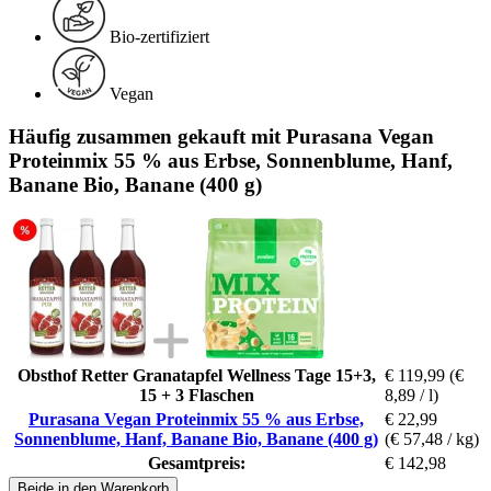
Bio-zertifiziert
Vegan
Häufig zusammen gekauft mit Purasana Vegan
Proteinmix 55 % aus Erbse, Sonnenblume, Hanf,
Banane Bio, Banane (400 g)
Obsthof Retter Granatapfel Wellness Tage 15+3,
€ 119,99
(€
15 + 3 Flaschen
8,89 / l)
Purasana Vegan Proteinmix 55 % aus Erbse,
€ 22,99
Sonnenblume, Hanf, Banane Bio, Banane (400 g)
(€ 57,48 / kg)
Gesamtpreis:
€ 142,98
Beide in den Warenkorb