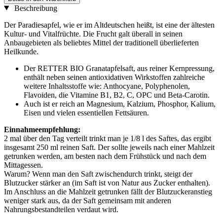
Beschreibung
Der Paradiesapfel, wie er im Altdeutschen heißt, ist eine der ältesten
Kultur- und Vitalfrüchte. Die Frucht galt überall in seinen
Anbaugebieten als beliebtes Mittel der traditionell überlieferten
Heilkunde.
Der RETTER BIO Granatapfelsaft, aus reiner Kernpressung,
enthält neben seinen antioxidativen Wirkstoffen zahlreiche
weitere Inhaltsstoffe wie: Anthocyane, Polyphenolen,
Flavoiden, die Vitamine B1, B2, C, OPC und Beta-Carotin.
Auch ist er reich an Magnesium, Kalzium, Phosphor, Kalium,
Eisen und vielen essentiellen Fettsäuren.
Einnahmeempfehlung:
2 mal über den Tag verteilt trinkt man je 1/8 l des Saftes, das ergibt
insgesamt 250 ml reinen Saft. Der sollte jeweils nach einer Mahlzeit
getrunken werden, am besten nach dem Frühstück und nach dem
Mittagessen.
Warum? Wenn man den Saft zwischendurch trinkt, steigt der
Blutzucker stärker an (im Saft ist von Natur aus Zucker enthalten).
Im Anschluss an die Mahlzeit getrunken fällt der Blutzuckeranstieg
weniger stark aus, da der Saft gemeinsam mit anderen
Nahrungsbestandteilen verdaut wird.