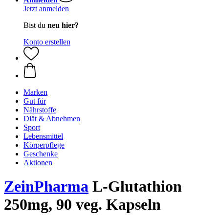
Jetzt anmelden
Bist du
neu hier?
Konto erstellen
Marken
Gut für
Nährstoffe
Diät & Abnehmen
Sport
Lebensmittel
Körperpflege
Geschenke
Aktionen
ZeinPharma
L-Glutathion
250mg, 90 veg. Kapseln