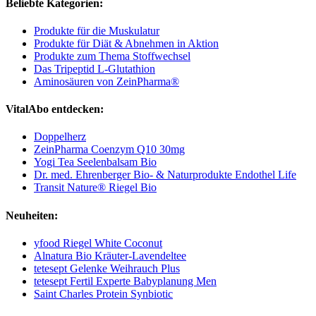
Beliebte Kategorien:
Produkte für die Muskulatur
Produkte für Diät & Abnehmen in Aktion
Produkte zum Thema Stoffwechsel
Das Tripeptid L-Glutathion
Aminosäuren von ZeinPharma®
VitalAbo entdecken:
Doppelherz
ZeinPharma Coenzym Q10 30mg
Yogi Tea Seelenbalsam Bio
Dr. med. Ehrenberger Bio- & Naturprodukte Endothel Life
Transit Nature® Riegel Bio
Neuheiten:
yfood Riegel White Coconut
Alnatura Bio Kräuter-Lavendeltee
tetesept Gelenke Weihrauch Plus
tetesept Fertil Experte Babyplanung Men
Saint Charles Protein Synbiotic