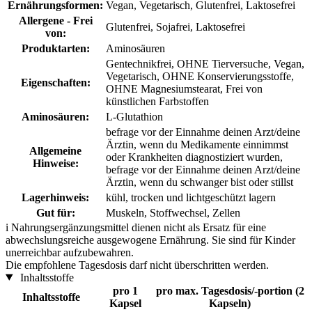
Ernährungsformen:
Vegan, Vegetarisch, Glutenfrei, Laktosefrei
Allergene - Frei
Glutenfrei, Sojafrei, Laktosefrei
von:
Produktarten:
Aminosäuren
Gentechnikfrei, OHNE Tierversuche, Vegan,
Vegetarisch, OHNE Konservierungsstoffe,
Eigenschaften:
OHNE Magnesiumstearat, Frei von
künstlichen Farbstoffen
Aminosäuren:
L-Glutathion
befrage vor der Einnahme deinen Arzt/deine
Ärztin, wenn du Medikamente einnimmst
Allgemeine
oder Krankheiten diagnostiziert wurden,
Hinweise:
befrage vor der Einnahme deinen Arzt/deine
Ärztin, wenn du schwanger bist oder stillst
Lagerhinweis:
kühl, trocken und lichtgeschützt lagern
Gut für:
Muskeln, Stoffwechsel, Zellen
i
Nahrungsergänzungsmittel dienen nicht als Ersatz für eine
abwechslungsreiche ausgewogene Ernährung. Sie sind für Kinder
unerreichbar aufzubewahren.
Die empfohlene Tagesdosis darf nicht überschritten werden.
Inhaltsstoffe
pro 1
pro max. Tagesdosis/-portion (2
Inhaltsstoffe
Kapsel
Kapseln)