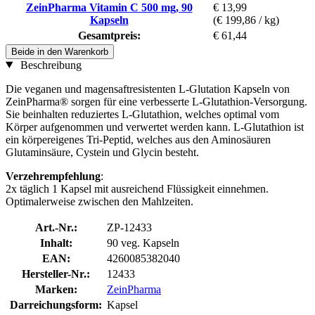
ZeinPharma Vitamin C 500 mg, 90
€ 13,99
Kapseln
(€ 199,86 / kg)
Gesamtpreis:
€ 61,44
Beide in den Warenkorb
Beschreibung
Die veganen und magensaftresistenten L-Glutation Kapseln von
ZeinPharma® sorgen für eine verbesserte L-Glutathion-Versorgung.
Sie beinhalten reduziertes L-Glutathion, welches optimal vom
Körper aufgenommen und verwertet werden kann. L-Glutathion ist
ein körpereigenes Tri-Peptid, welches aus den Aminosäuren
Glutaminsäure, Cystein und Glycin besteht.
Verzehrempfehlung
:
2x täglich 1 Kapsel mit ausreichend Flüssigkeit einnehmen.
Optimalerweise zwischen den Mahlzeiten.
Art.-Nr.:
ZP-12433
Inhalt:
90 veg. Kapseln
EAN:
4260085382040
Hersteller-Nr.:
12433
Marken:
ZeinPharma
Darreichungsform:
Kapsel