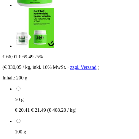
€ 66,01
€ 69,49
-5%
(
€ 330,05 / kg
, inkl. 10% MwSt.
-
zzgl. Versand
)
Inhalt:
200 g
50 g
€ 20,41
€ 21,49
(€ 408,20 / kg)
100 g