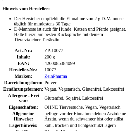
Hinweis vom Hersteller:
Der Hersteller empfiehlt die Einnahme von 2 g D-Mannose
täglich für mindestens 30 Tage.
D-Mannose ist auch für Hunde, Katzen und Pferde geeignet.
Halte hierzu am besten Rücksprache mit deinem
Tierarzt/deiner Tierärztin.
Art.-Nr.:
ZP-10077
Inhalt:
200 g
EAN:
4260085384099
Hersteller-Nr.:
10077
Marken:
ZeinPharma
Darreichungsform:
Pulver
Ernährungsformen:
Vegan, Vegetarisch, Glutenfrei, Laktosefrei
Allergene - Frei
Glutenfrei, Sojafrei, Laktosefrei
von:
Eigenschaften:
OHNE Tierversuche, Vegan, Vegetarisch
Allgemeine
befrage vor der Einnahme deinen Arzt/deine
Hinweise:
Ärztin, wenn du schwanger bist oder stillst
Lagerhinweis:
kühl, trocken und lichtgeschützt lagern