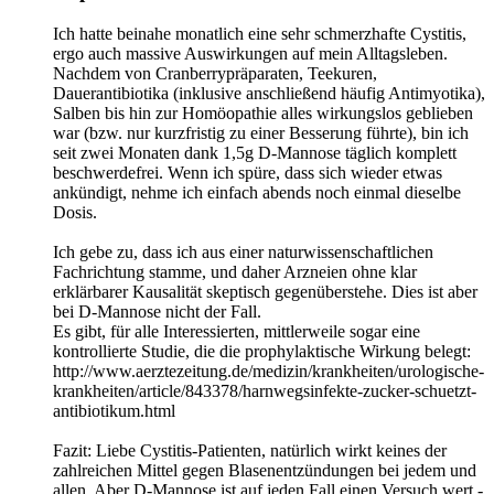
Ich hatte beinahe monatlich eine sehr schmerzhafte Cystitis,
ergo auch massive Auswirkungen auf mein Alltagsleben.
Nachdem von Cranberrypräparaten, Teekuren,
Dauerantibiotika (inklusive anschließend häufig Antimyotika),
Salben bis hin zur Homöopathie alles wirkungslos geblieben
war (bzw. nur kurzfristig zu einer Besserung führte), bin ich
seit zwei Monaten dank 1,5g D-Mannose täglich komplett
beschwerdefrei. Wenn ich spüre, dass sich wieder etwas
ankündigt, nehme ich einfach abends noch einmal dieselbe
Dosis.
Ich gebe zu, dass ich aus einer naturwissenschaftlichen
Fachrichtung stamme, und daher Arzneien ohne klar
erklärbarer Kausalität skeptisch gegenüberstehe. Dies ist aber
bei D-Mannose nicht der Fall.
Es gibt, für alle Interessierten, mittlerweile sogar eine
kontrollierte Studie, die die prophylaktische Wirkung belegt:
http://www.aerztezeitung.de/medizin/krankheiten/urologische-
krankheiten/article/843378/harnwegsinfekte-zucker-schuetzt-
antibiotikum.html
Fazit: Liebe Cystitis-Patienten, natürlich wirkt keines der
zahlreichen Mittel gegen Blasenentzündungen bei jedem und
allen. Aber D-Mannose ist auf jeden Fall einen Versuch wert -