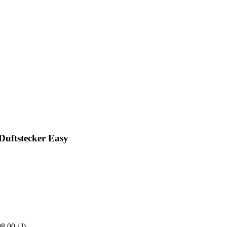
uftstecker Easy
8,00 / l)