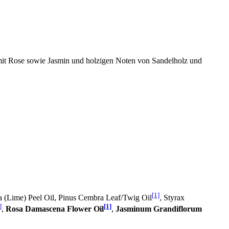
n mit Rose sowie Jasmin und holzigen Noten von Sandelholz und
[1]
lia (Lime) Peel Oil, Pinus Cembra Leaf/Twig Oil
, Styrax
]
[1]
,
Rosa Damascena Flower Oil
,
Jasminum Grandiflorum