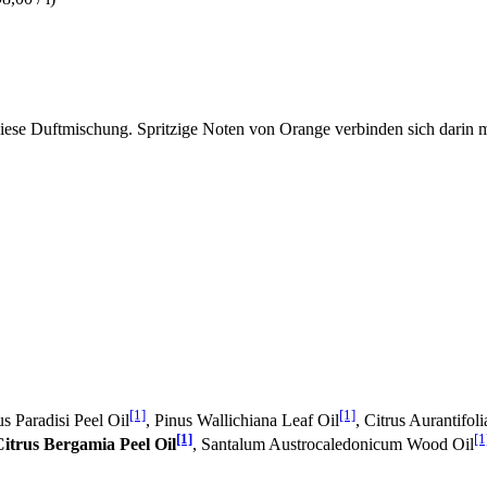
ch diese Duftmischung. Spritzige Noten von Orange verbinden sich dari
[1]
[1]
us Paradisi Peel Oil
, Pinus Wallichiana Leaf Oil
, Citrus Aurantifo
[1]
[1
Citrus Bergamia Peel Oil
, Santalum Austrocaledonicum Wood Oil