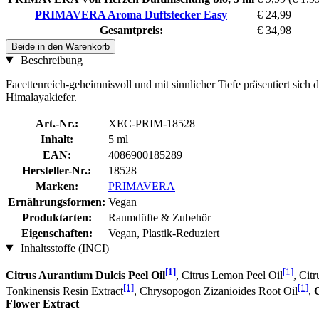
PRIMAVERA Aroma Duftstecker Easy
€ 24,99
Gesamtpreis:
€ 34,98
Beide in den Warenkorb
Beschreibung
Facettenreich-geheimnisvoll und mit sinnlicher Tiefe präsentiert si
Himalayakiefer.
Art.-Nr.:
XEC-PRIM-18528
Inhalt:
5 ml
EAN:
4086900185289
Hersteller-Nr.:
18528
Marken:
PRIMAVERA
Ernährungsformen:
Vegan
Produktarten:
Raumdüfte & Zubehör
Eigenschaften:
Vegan, Plastik-Reduziert
Inhaltsstoffe (INCI)
[1]
[1]
Citrus Aurantium Dulcis Peel Oil
, Citrus Lemon Peel Oil
, Citr
[1]
[1]
Tonkinensis Resin Extract
, Chrysopogon Zizanioides Root Oil
,
Flower Extract