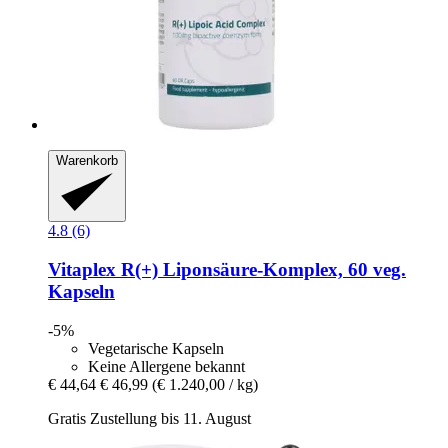
Warenkorb
4.8 (6)
Vitaplex
R(+) Liponsäure-​Komplex, 60 veg.
Kapseln
-5%
Vegetarische Kapseln
Keine Allergene bekannt
€ 44,64
€ 46,99
(€ 1.240,00 / kg)
Gratis Zustellung bis 11. August