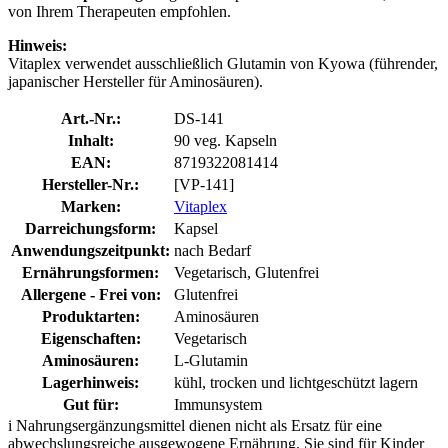
von Ihrem Therapeuten empfohlen.
Hinweis:
Vitaplex verwendet ausschließlich Glutamin von Kyowa (führender,
japanischer Hersteller für Aminosäuren).
Art.-Nr.:
DS-141
Inhalt:
90 veg. Kapseln
EAN:
8719322081414
Hersteller-Nr.:
[VP-141]
Marken:
Vitaplex
Darreichungsform:
Kapsel
Anwendungszeitpunkt:
nach Bedarf
Ernährungsformen:
Vegetarisch, Glutenfrei
Allergene - Frei von:
Glutenfrei
Produktarten:
Aminosäuren
Eigenschaften:
Vegetarisch
Aminosäuren:
L-Glutamin
Lagerhinweis:
kühl, trocken und lichtgeschützt lagern
Gut für:
Immunsystem
i
Nahrungsergänzungsmittel dienen nicht als Ersatz für eine
abwechslungsreiche ausgewogene Ernährung. Sie sind für Kinder