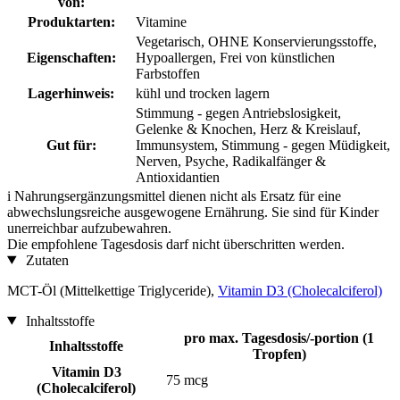
von:
Produktarten:
Vitamine
Vegetarisch, OHNE Konservierungsstoffe,
Eigenschaften:
Hypoallergen, Frei von künstlichen
Farbstoffen
Lagerhinweis:
kühl und trocken lagern
Stimmung - gegen Antriebslosigkeit,
Gelenke & Knochen, Herz & Kreislauf,
Gut für:
Immunsystem, Stimmung - gegen Müdigkeit,
Nerven, Psyche, Radikalfänger &
Antioxidantien
i
Nahrungsergänzungsmittel dienen nicht als Ersatz für eine
abwechslungsreiche ausgewogene Ernährung. Sie sind für Kinder
unerreichbar aufzubewahren.
Die empfohlene Tagesdosis darf nicht überschritten werden.
Zutaten
MCT-Öl (Mittelkettige Triglyceride),
Vitamin D3 (Cholecalciferol)
Inhaltsstoffe
pro max. Tagesdosis/-portion (1
Inhaltsstoffe
Tropfen)
Vitamin D3
75 mcg
(Cholecalciferol)