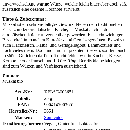
unverwechselbare warme Würze, welche leicht bitter aber doch süß,
zusätzlich eine dezente Holznote aufweißt.
Tipps & Zubereitung:
Muskat ist ein sehr vielfältiges Gewürz. Neben dem traditionellen
Einsatz in der orientalischen Küche, ist Muskat auch in der
europäischen Küche unverzichtbar geworden. Es ist ein wichtiger
Bestandteil in manchen Kartoffel- und Gemüsegerichten. Es würzt
auch Hackfleisch, Kalbs- und Geflügelragout, Lammkottlets und
noch vieles mehr. Doch nicht nur in pikanten Speisen, sondern auch
in süßen Gerichten darf er oft nicht fehlen wie in Kuchen, Kekse,
Kompotte oder Punsch und Liköre.
Tipp:
Bereits kleine Mengen
sind zum Würzen und Verfeinern ausreichend.
Zutaten:
Muskat bio
Art.-Nr.:
XPI-ST-003651
Inhalt:
25 g
EAN:
9004145003651
Hersteller-Nr.:
3651
Marken:
Sonnentor
Ernährungsformen:
Vegan, Glutenfrei, Laktosefrei