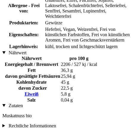
Glutenfrei, Eifrei, Fischfrei, Sojafrei,
Allergene - Frei
Laktosefrei, Schalenfrüchtefrei, Selleriefrei,
von:
Senffrei, Sesamfrei, Lupinenfrei,
Weichtierefrei
Produktarten:
Gewürze
Hefefrei, Vegan, Weizenfrei, Frei von
Eigenschaften:
künstlichen Farbstoffen, Frei von künstlichen
Aromen, Frei von Geschmacksverstärkern
Lagerhinweis:
kühl, trocken und lichtgeschützt lagern
Nährwert
Nährwert
pro 100 g
Energiegehalt / Brennwert
2206 / 527 kj / kcal
Fett
36,3 g
davon gesättigte Fettsäuren
25,94 g
Kohlenhydrate
45 g
davon Zucker
22,5 g
Eiweiß
5,8 g
Salz
0,04 g
Zutaten
Muskatnuss bio
Rechtliche Informationen