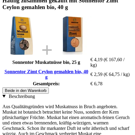
Häufig zusammen gekauft mit Sonnentor Zimt
Ceylon gemahlen bio, 40 g
€ 4,19
(€ 167,60 /
Sonnentor Muskatnüsse bio, 25 g
kg)
Sonnentor Zimt Ceylon gemahlen bio, 40
€ 2,59
(€ 64,75 / kg)
g
Gesamtpreis:
€ 6,78
Beide in den Warenkorb
Beschreibung
Aus Qualitätsgründen wird Muskatnuss in Bruch angeboten.
Muskat ist botanisch betrachtet keine Nuss, sondern der Kern
pfirsichartiger Früchte. Muskat hat einen aromatisch-feinen Geruch
und einen etwas brennenden, kräftig-würzigen, warmen
Geschmack. Schon ihr markanter Duft ist sehr ätherisch und scharf
würzig. Auch im Geschmack verbreitet Muskat eine