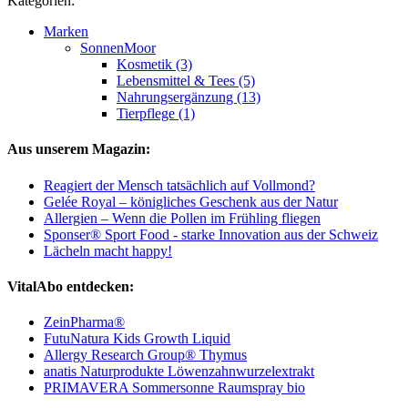
Kategorien:
Marken
SonnenMoor
Kosmetik (3)
Lebensmittel & Tees (5)
Nahrungsergänzung (13)
Tierpflege (1)
Aus unserem Magazin:
Reagiert der Mensch tatsächlich auf Vollmond?
Gelée Royal – königliches Geschenk aus der Natur
Allergien – Wenn die Pollen im Frühling fliegen
Sponser® Sport Food - starke Innovation aus der Schweiz
Lächeln macht happy!
VitalAbo entdecken:
ZeinPharma®
FutuNatura Kids Growth Liquid
Allergy Research Group® Thymus
anatis Naturprodukte Löwenzahnwurzelextrakt
PRIMAVERA Sommersonne Raumspray bio