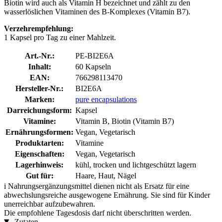
Biotin wird auch als Vitamin H bezeichnet und zählt zu den
wasserlöslichen Vitaminen des B-Komplexes (Vitamin B7).
Verzehrempfehlung:
1 Kapsel pro Tag zu einer Mahlzeit.
Art.-Nr.:
PE-BI2E6A
Inhalt:
60 Kapseln
EAN:
766298113470
Hersteller-Nr.:
BI2E6A
Marken:
pure encapsulations
Darreichungsform:
Kapsel
Vitamine:
Vitamin B, Biotin (Vitamin B7)
Ernährungsformen:
Vegan, Vegetarisch
Produktarten:
Vitamine
Eigenschaften:
Vegan, Vegetarisch
Lagerhinweis:
kühl, trocken und lichtgeschützt lagern
Gut für:
Haare, Haut, Nägel
i
Nahrungsergänzungsmittel dienen nicht als Ersatz für eine
abwechslungsreiche ausgewogene Ernährung. Sie sind für Kinder
unerreichbar aufzubewahren.
Die empfohlene Tagesdosis darf nicht überschritten werden.
Zutaten