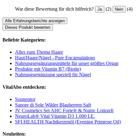
War diese Bewertung für dich hilfreich?
(2)
(4)
Ja
Nein
Alle Erfahrungsberichte anzeigen
Dieses Produkt bewerten
Beliebte Kategorien:
Alles zum Thema Haare
Haut/Haare/Nägel - Pure Encapsulations
Nahrungsergänzungsmitteln für unser größtes Organ
Produkte mit Vitamin B7 (Biotin)
Nahrungsergänzung speziell für Nägel
VitalAbo entdecken:
Sonnentor
Sapore di Sole Wilder Blaubeeren Saft
JV Cosmetics Set AHC Forte® & Nutric Lotion®
NeuroLab® Vital Vitamin D3 1.000 I.E.
SFI HEALTH Nachtkerzenöl (Evening Primrose Oil)
Neuheiten: