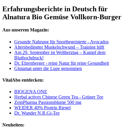
Erfahrungsberichte in Deutsch für
Alnatura Bio Gemüse Vollkorn-Burger
Aus unserem Magazin:
Gesunde Nahrung für Sportbegeisterte - Avocados
Altersbedingter Muskelschwund – Training hilft
Am 29. September ist Weltherztag – Kampf dem
Bluthochdruck!
Dr. Ehrenberger - reine Natur für reine Gesundheit
Glutamat unter die Lupe genommen
VitalAbo entdecken:
BIOGENA ONE
Herbal actives Chinese Green Tea - Grüner Tee
ZeinPharma Passionsblume 500 mg
WEIDER 40% Protein Riegel
Dr. Wunder N.R.Gi-Tee
Neuheiten: