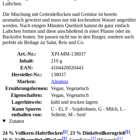
Laibchen.
Die Mischung mit Getreideflocken und Gemüse ist bereits
aromatisch gewürzt und muss nur mit kochendem Wasser angerührt
werden. Nach einigen Minuten Quellzeit kannst du ganz einfach
Laibchen formen und diese anschließend in einer Pfanne oder im
Backofen braten. Sie passen nicht nur in den Burger, sondern auch
perfekt als Beilage zu Salat, Reis und Co.
Art.-Nr.:
XPI-MM-138037
Inhalt:
210 g
EAN:
4104420020443
Hersteller-Nr.:
138037
Marken:
Alnatura
Ernährungsformen:
Vegan, Vegetarisch
Eigenschaften:
Vegan, Vegetarisch
Lagerhinweis:
kühl und trocken lagern
Kann Spuren
C - Ei, F - Sojabohnen, G - Milch, L -
enthalten von:
Sellerie, M - Senf
Zutaten
[1]
[1]
24 % Vollkorn-Haferflocken
,
23 % Dinkelvollkorngrieß
,
[1]
[1]
[1]
16 % Vollkorndinkelflocken
, Cornflakes
(Maismehl
,