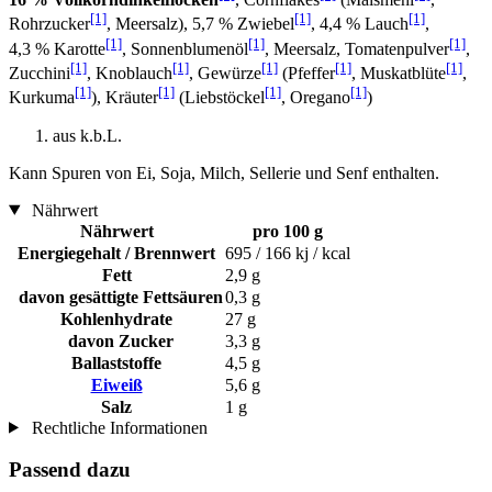
[1]
[1]
[1]
Rohrzucker
, Meersalz), 5,7 % Zwiebel
, 4,4 % Lauch
,
[1]
[1]
[1]
4,3 % Karotte
, Sonnenblumenöl
, Meersalz, Tomatenpulver
,
[1]
[1]
[1]
[1]
[1]
Zucchini
, Knoblauch
, Gewürze
(Pfeffer
, Muskatblüte
,
[1]
[1]
[1]
[1]
Kurkuma
), Kräuter
(Liebstöckel
, Oregano
)
aus k.b.L.
Kann Spuren von Ei, Soja, Milch, Sellerie und Senf enthalten.
Nährwert
Nährwert
pro 100 g
Energiegehalt / Brennwert
695 / 166 kj / kcal
Fett
2,9 g
davon gesättigte Fettsäuren
0,3 g
Kohlenhydrate
27 g
davon Zucker
3,3 g
Ballaststoffe
4,5 g
Eiweiß
5,6 g
Salz
1 g
Rechtliche Informationen
Passend dazu