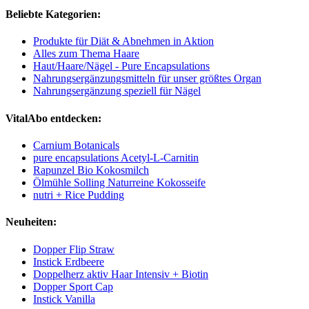
Beliebte Kategorien:
Produkte für Diät & Abnehmen in Aktion
Alles zum Thema Haare
Haut/Haare/Nägel - Pure Encapsulations
Nahrungsergänzungsmitteln für unser größtes Organ
Nahrungsergänzung speziell für Nägel
VitalAbo entdecken:
Carnium Botanicals
pure encapsulations Acetyl-L-Carnitin
Rapunzel Bio Kokosmilch
Ölmühle Solling Naturreine Kokosseife
nutri + Rice Pudding
Neuheiten:
Dopper Flip Straw
Instick Erdbeere
Doppelherz aktiv Haar Intensiv + Biotin
Dopper Sport Cap
Instick Vanilla