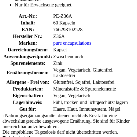
Nur für Erwachsene geeignet.
Art.-Nr.:
PE-Z36A
Inhalt:
60 Kapseln
EAN:
766298102528
Hersteller-Nr.:
Z36A
Marken:
pure encapsulations
Darreichungsform:
Kapsel
Anwendungszeitpunkt:
Zwischendurch
Spurenelemente:
Zink
Vegan, Vegetarisch, Glutenfrei,
Ernährungsformen:
Laktosefrei
Allergene - Frei von:
Glutenfrei, Sojafrei, Laktosefrei
Produktarten:
Mineralstoffe & Spurenelemente
Eigenschaften:
Vegan, Vegetarisch
Lagerhinweis:
kühl, trocken und lichtgeschützt lagern
Gut für:
Haare, Haut, Immunsystem, Nägel
i
Nahrungsergänzungsmittel dienen nicht als Ersatz für eine
abwechslungsreiche ausgewogene Ernährung. Sie sind für Kinder
unerreichbar aufzubewahren.
Die empfohlene Tagesdosis darf nicht überschritten werden.