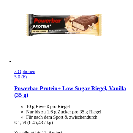
3 Optionen
5.0 (6)
Powerbar
Protein+ Low Sugar Riegel, Vanilla
(35 g)
10 g Eiweiß pro Riegel
Nur bis zu 1,6 g Zucker pro 35 g Riegel
Für nach dem Sport & zwischendurch
€ 1,59
(€ 45,43 / kg)
Zustellung bis 11. August