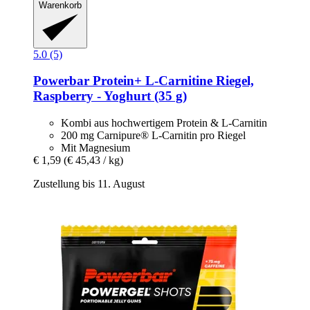
Warenkorb
5.0 (5)
Powerbar
Protein+ L-​Carnitine Riegel,
Raspberry -​ Yoghurt (35 g)
Kombi aus hochwertigem Protein & L-Carnitin
200 mg Carnipure® L-Carnitin pro Riegel
Mit Magnesium
€ 1,59
(€ 45,43 / kg)
Zustellung bis 11. August