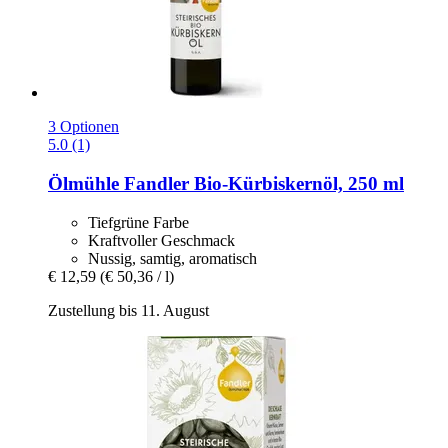
3 Optionen
5.0 (1)
Ölmühle Fandler
Bio-​Kürbiskernöl, 250 ml
Tiefgrüne Farbe
Kraftvoller Geschmack
Nussig, samtig, aromatisch
€ 12,59
(€ 50,36 / l)
Zustellung bis 11. August