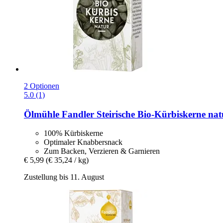
2 Optionen
5.0 (1)
Ölmühle Fandler
Steirische Bio-​Kürbiskerne nat
100% Kürbiskerne
Optimaler Knabbersnack
Zum Backen, Verzieren & Garnieren
€ 5,99
(€ 35,24 / kg)
Zustellung bis 11. August