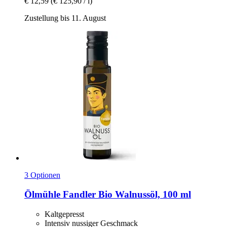
€ 12,59
(€ 125,90 / l)
Zustellung bis 11. August
3 Optionen
Ölmühle Fandler
Bio Walnussöl, 100 ml
Kaltgepresst
Intensiv nussiger Geschmack