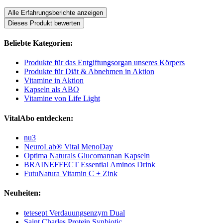
Alle Erfahrungsberichte anzeigen
Dieses Produkt bewerten
Beliebte Kategorien:
Produkte für das Entgiftungsorgan unseres Körpers
Produkte für Diät & Abnehmen in Aktion
Vitamine in Aktion
Kapseln als ABO
Vitamine von Life Light
VitalAbo entdecken:
nu3
NeuroLab® Vital MenoDay
Optima Naturals Glucomannan Kapseln
BRAINEFFECT Essential Aminos Drink
FutuNatura Vitamin C + Zink
Neuheiten:
tetesept Verdauungsenzym Dual
Saint Charles Protein Synbiotic