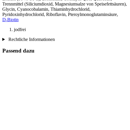
Trennmittel (Siliciumdioxid, Magnesiumsalze von Speisefettsäuren),
Glycin, Cyanocobalamin, Thiaminhydrochlorid,
Pyridoxinhydrochlorid, Riboflavin, Pteroylmonoglutaminsäure,
D‑Biotin
jodfrei
Rechtliche Informationen
Passend dazu