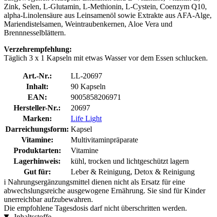
Zink, Selen, L-Glutamin, L-Methionin, L-Cystein, Coenzym Q10,
alpha-Linolensäure aus Leinsamenöl sowie Extrakte aus AFA-Alge,
Mariendistelsamen, Weintraubenkernen, Aloe Vera und
Brennnesselblättern.
Verzehrempfehlung:
Täglich 3 x 1 Kapseln mit etwas Wasser vor dem Essen schlucken.
Art.-Nr.:
LL-20697
Inhalt:
90 Kapseln
EAN:
9005858206971
Hersteller-Nr.:
20697
Marken:
Life Light
Darreichungsform:
Kapsel
Vitamine:
Multivitaminpräparate
Produktarten:
Vitamine
Lagerhinweis:
kühl, trocken und lichtgeschützt lagern
Gut für:
Leber & Reinigung, Detox & Reinigung
i
Nahrungsergänzungsmittel dienen nicht als Ersatz für eine
abwechslungsreiche ausgewogene Ernährung. Sie sind für Kinder
unerreichbar aufzubewahren.
Die empfohlene Tagesdosis darf nicht überschritten werden.
Inhaltsstoffe