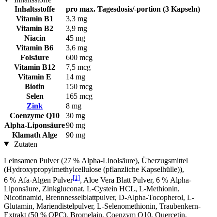
Inhaltsstoffe
pro max. Tagesdosis/-portion (3 Kapseln)
Vitamin B1
3,3 mg
Vitamin B2
3,9 mg
Niacin
45 mg
Vitamin B6
3,6 mg
Folsäure
600 mcg
Vitamin B12
7,5 mcg
Vitamin E
14 mg
Biotin
150 mcg
Selen
165 mcg
Zink
8 mg
Coenzyme Q10
30 mg
Alpha-Lipon­säure
90 mg
Klamath Alge
90 mg
Zutaten
Leinsamen Pulver (27 % Alpha-Linolsäure), Überzugsmittel
(Hydroxypropylmethylcellulose (pflanzliche Kapselhülle)),
[1]
6 % Afa-Algen Pulver
, Aloe Vera Blatt Pulver, 6 % Alpha-
Liponsäure, Zinkgluconat, L-Cystein HCL, L-Methionin,
Nicotinamid, Brennnesselblattpulver, D-Alpha-Tocopherol, L-
Glutamin, Mariendistelpulver, L-Selenomethionin, Traubenkern-
Extrakt (50 % OPC), Bromelain, Coenzym Q10, Quercetin,