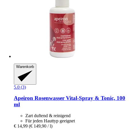
Warenkorb
5.0 (3)
Apeiron
Rosenwasser Vital-​Spray & Tonic, 100
ml
Zart duftend & reinigend
Für jeden Hauttyp geeignet
€ 14,99
(€ 149,90 / l)