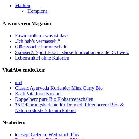
Marken
Hempions
Aus unserem Magazin:
Faszienrollen - was ist das?
„Ich hab’s vermasselt.“
Glückssache Partnerschaft
Sponser® Sport Food - starke Innovation aus der Schweiz
Lebensmittel ohne Kalorien
VitalAbo entdecken:
nu3
Classic Ayurveda Koriander Minz Curry Bio
Raab Vitalfood Kreatin
Doppelherz pure Bio Flohsamenschalen
35 Erfahrungsberichte für Dr. med. Ehrenberger Bio- &
Naturprodukte Silizium kolloid
Neuheiten:
tetesept Gelenke Weihrauch Plus