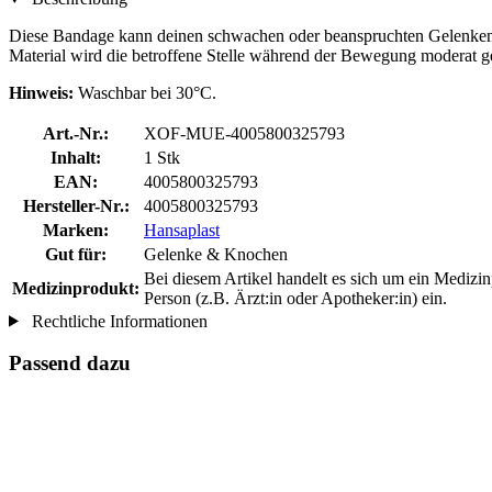
Diese Bandage kann deinen schwachen oder beanspruchten Gelenken di
Material wird die betroffene Stelle während der Bewegung moderat ge
Hinweis:
Waschbar bei 30°C.
Art.-Nr.:
XOF-MUE-4005800325793
Inhalt:
1 Stk
EAN:
4005800325793
Hersteller-Nr.:
4005800325793
Marken:
Hansaplast
Gut für:
Gelenke & Knochen
Bei diesem Artikel handelt es sich um ein Mediz
Medizinprodukt:
Person (z.B. Ärzt:in oder Apotheker:in) ein.
Rechtliche Informationen
Passend dazu