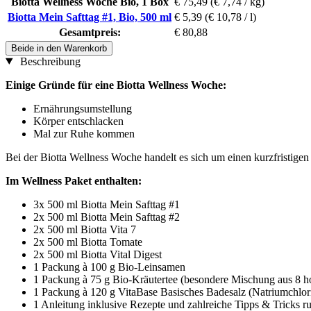
Biotta Wellness Woche Bio, 1 Box
€ 75,49
(€ 7,74 / kg)
Biotta Mein Safttag #1, Bio, 500 ml
€ 5,39
(€ 10,78 / l)
Gesamtpreis:
€ 80,88
Beide in den Warenkorb
Beschreibung
Einige Gründe für eine Biotta Wellness Woche:
Ernährungsumstellung
Körper entschlacken
Mal zur Ruhe kommen
Bei der Biotta Wellness Woche handelt es sich um einen kurzfristigen
Im Wellness Paket enthalten:
3x 500 ml Biotta Mein Safttag #1
2x 500 ml Biotta Mein Safttag #2
2x 500 ml Biotta Vita 7
2x 500 ml Biotta Tomate
2x 500 ml Biotta Vital Digest
1 Packung à 100 g Bio-Leinsamen
1 Packung à 75 g Bio-Kräutertee (besondere Mischung aus 8 h
1 Packung à 120 g VitaBase Basisches Badesalz (Natriumchlor
1 Anleitung inklusive Rezepte und zahlreiche Tipps & Tricks 