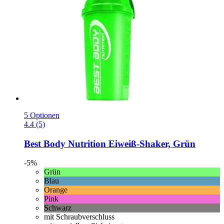
5 Optionen
4.4 (5)
Best Body Nutrition
Eiweiß-​Shaker, Grün
-5%
Grün
Blau
Orange
Pink
Schwarz
mit Schraubverschluss