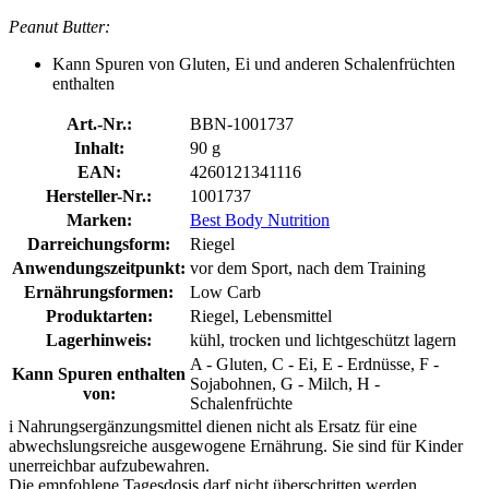
Peanut Butter:
Kann Spuren von Gluten, Ei und anderen Schalenfrüchten
enthalten
Art.-Nr.:
BBN-1001737
Inhalt:
90 g
EAN:
4260121341116
Hersteller-Nr.:
1001737
Marken:
Best Body Nutrition
Darreichungsform:
Riegel
Anwendungszeitpunkt:
vor dem Sport, nach dem Training
Ernährungsformen:
Low Carb
Produktarten:
Riegel, Lebensmittel
Lagerhinweis:
kühl, trocken und lichtgeschützt lagern
A - Gluten, C - Ei, E - Erdnüsse, F -
Kann Spuren enthalten
Sojabohnen, G - Milch, H -
von:
Schalenfrüchte
i
Nahrungsergänzungsmittel dienen nicht als Ersatz für eine
abwechslungsreiche ausgewogene Ernährung. Sie sind für Kinder
unerreichbar aufzubewahren.
Die empfohlene Tagesdosis darf nicht überschritten werden.