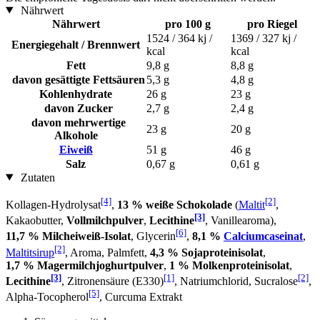
Nährwert
Nährwert
pro 100 g
pro Riegel
1524 / 364 kj /
1369 / 327 kj /
Energiegehalt / Brennwert
kcal
kcal
Fett
9,8 g
8,8 g
davon gesättigte Fettsäuren
5,3 g
4,8 g
Kohlenhydrate
26 g
23 g
davon Zucker
2,7 g
2,4 g
davon mehrwertige
23 g
20 g
Alkohole
Eiweiß
51 g
46 g
Salz
0,67 g
0,61 g
Zutaten
[4]
[2]
Kollagen-Hydrolysat
,
13 % weiße Schokolade
(
Maltit
,
[3]
Kakaobutter,
Vollmilchpulver
,
Lecithine
, Vanillearoma),
[6]
11,7 % Milcheiweiß-Isolat
, Glycerin
,
8,1 %
Calciumcaseinat
,
[2]
Maltitsirup
, Aroma, Palmfett,
4,3 % Sojaproteinisolat
,
1,7 % Magermilchjoghurtpulver
,
1 % Molkenproteinisolat
,
[3]
[1]
[2]
Lecithine
, Zitronensäure (E330)
, Natriumchlorid, Sucralose
,
[5]
Alpha-Tocopherol
, Curcuma Extrakt