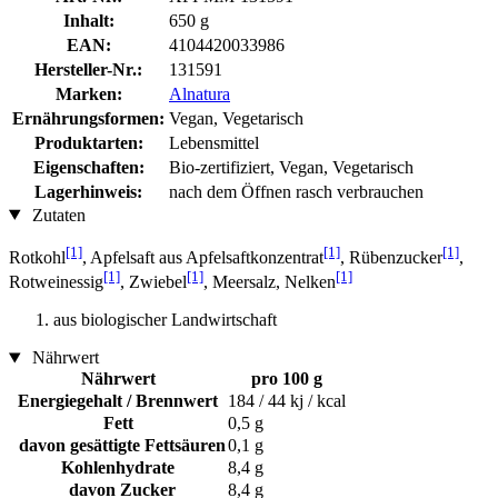
Inhalt:
650 g
EAN:
4104420033986
Hersteller-Nr.:
131591
Marken:
Alnatura
Ernährungsformen:
Vegan, Vegetarisch
Produktarten:
Lebensmittel
Eigenschaften:
Bio-zertifiziert, Vegan, Vegetarisch
Lagerhinweis:
nach dem Öffnen rasch verbrauchen
Zutaten
[1]
[1]
[1]
Rotkohl
, Apfelsaft aus Apfelsaftkonzentrat
, Rübenzucker
,
[1]
[1]
[1]
Rotweinessig
, Zwiebel
, Meersalz, Nelken
aus biologischer Landwirtschaft
Nährwert
Nährwert
pro 100 g
Energiegehalt / Brennwert
184 / 44 kj / kcal
Fett
0,5 g
davon gesättigte Fettsäuren
0,1 g
Kohlenhydrate
8,4 g
davon Zucker
8,4 g