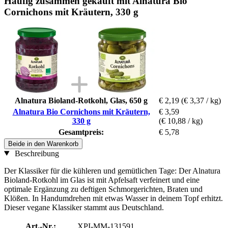
Häufig zusammen gekauft mit Alnatura Bio
Cornichons mit Kräutern, 330 g
Alnatura Bioland-Rotkohl, Glas, 650 g
€ 2,19
(€ 3,37 / kg)
Alnatura Bio Cornichons mit Kräutern,
€ 3,59
330 g
(€ 10,88 / kg)
Gesamtpreis:
€ 5,78
Beide in den Warenkorb
Beschreibung
Der Klassiker für die kühleren und gemütlichen Tage: Der Alnatura
Bioland-Rotkohl im Glas ist mit Apfelsaft verfeinert und eine
optimale Ergänzung zu deftigen Schmorgerichten, Braten und
Klößen. In Handumdrehen mit etwas Wasser in deinem Topf erhitzt.
Dieser vegane Klassiker stammt aus Deutschland.
Art.-Nr.:
XPI-MM-131591