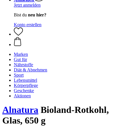
Jetzt anmelden
Bist du
neu hier?
Konto erstellen
Marken
Gut für
Nährstoffe
Diät & Abnehmen
Sport
Lebensmittel
Körperpflege
Geschenke
Aktionen
Alnatura
Bioland-Rotkohl,
Glas, 650 g