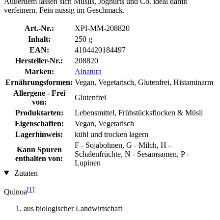
Außerdem lassen sich Müslis, Joghurts und Co. ideal damit
verfeinern. Fein nussig im Geschmack.
Art.-Nr.:
XPI-MM-208820
Inhalt:
250 g
EAN:
4104420184497
Hersteller-Nr.:
208820
Marken:
Alnatura
Ernährungsformen:
Vegan, Vegetarisch, Glutenfrei, Histaminarm
Allergene - Frei
Glutenfrei
von:
Produktarten:
Lebensmittel, Frühstücksflocken & Müsli
Eigenschaften:
Vegan, Vegetarisch
Lagerhinweis:
kühl und trocken lagern
F - Sojabohnen, G - Milch, H -
Kann Spuren
Schalenfrüchte, N - Sesamsamen, P -
enthalten von:
Lupinen
Zutaten
[1]
Quinoa
aus biologischer Landwirtschaft