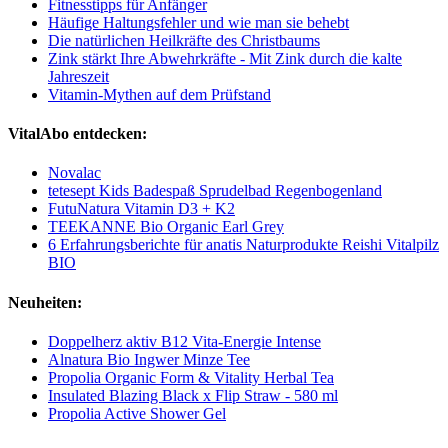
Fitnesstipps für Anfänger
Häufige Haltungsfehler und wie man sie behebt
Die natürlichen Heilkräfte des Christbaums
Zink stärkt Ihre Abwehrkräfte - Mit Zink durch die kalte
Jahreszeit
Vitamin-Mythen auf dem Prüfstand
VitalAbo entdecken:
Novalac
tetesept Kids Badespaß Sprudelbad Regenbogenland
FutuNatura Vitamin D3 + K2
TEEKANNE Bio Organic Earl Grey
6 Erfahrungsberichte für anatis Naturprodukte Reishi Vitalpilz
BIO
Neuheiten:
Doppelherz aktiv B12 Vita-Energie Intense
Alnatura Bio Ingwer Minze Tee
Propolia Organic Form & Vitality Herbal Tea
Insulated Blazing Black x Flip Straw - 580 ml
Propolia Active Shower Gel