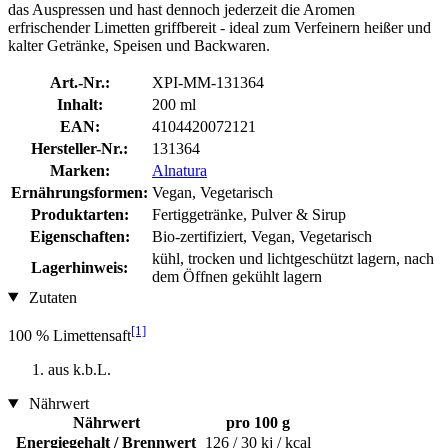
das Auspressen und hast dennoch jederzeit die Aromen
erfrischender Limetten griffbereit - ideal zum Verfeinern heißer und
kalter Getränke, Speisen und Backwaren.
Art.-Nr.:
XPI-MM-131364
Inhalt:
200 ml
EAN:
4104420072121
Hersteller-Nr.:
131364
Marken:
Alnatura
Ernährungsformen:
Vegan, Vegetarisch
Produktarten:
Fertiggetränke, Pulver & Sirup
Eigenschaften:
Bio-zertifiziert, Vegan, Vegetarisch
kühl, trocken und lichtgeschützt lagern, nach
Lagerhinweis:
dem Öffnen gekühlt lagern
Zutaten
[1]
100 % Limettensaft
aus k.b.L.
Nährwert
Nährwert
pro 100 g
Energiegehalt / Brennwert
126 / 30 kj / kcal