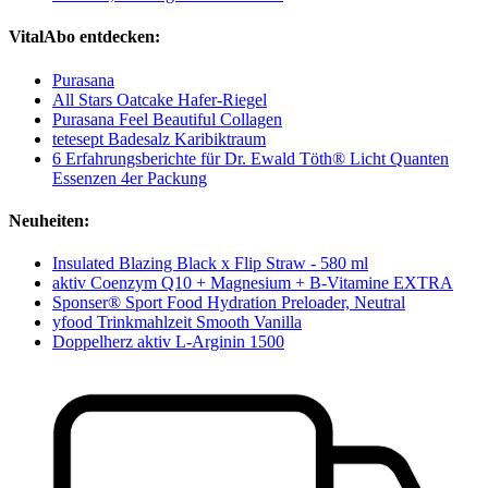
VitalAbo entdecken:
Purasana
All Stars Oatcake Hafer-Riegel
Purasana Feel Beautiful Collagen
tetesept Badesalz Karibiktraum
6 Erfahrungsberichte für Dr. Ewald Töth® Licht Quanten
Essenzen 4er Packung
Neuheiten:
Insulated Blazing Black x Flip Straw - 580 ml
aktiv Coenzym Q10 + Magnesium + B-Vitamine EXTRA
Sponser® Sport Food Hydration Preloader, Neutral
yfood Trinkmahlzeit Smooth Vanilla
Doppelherz aktiv L-Arginin 1500