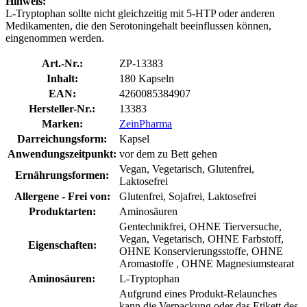
Hinweis:
L-Tryptophan sollte nicht gleichzeitig mit 5-HTP oder anderen
Medikamenten, die den Serotoningehalt beeinflussen können,
eingenommen werden.
Art.-Nr.:
ZP-13383
Inhalt:
180 Kapseln
EAN:
4260085384907
Hersteller-Nr.:
13383
Marken:
ZeinPharma
Darreichungsform:
Kapsel
Anwendungszeitpunkt:
vor dem zu Bett gehen
Vegan, Vegetarisch, Glutenfrei,
Ernährungsformen:
Laktosefrei
Allergene - Frei von:
Glutenfrei, Sojafrei, Laktosefrei
Produktarten:
Aminosäuren
Gentechnikfrei, OHNE Tierversuche,
Vegan, Vegetarisch, OHNE Farbstoff,
Eigenschaften:
OHNE Konservierungsstoffe, OHNE
Aromastoffe , OHNE Magnesiumstearat
Aminosäuren:
L-Tryptophan
Aufgrund eines Produkt-Relaunches
kann die Verpackung oder das Etikett des