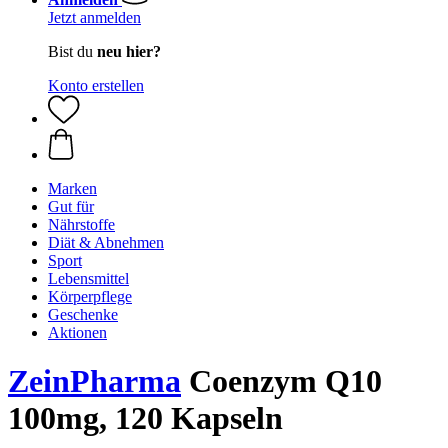
Jetzt anmelden
Bist du
neu hier?
Konto erstellen
Marken
Gut für
Nährstoffe
Diät & Abnehmen
Sport
Lebensmittel
Körperpflege
Geschenke
Aktionen
ZeinPharma
Coenzym Q10
100mg, 120 Kapseln