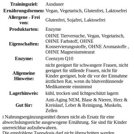
Trainingsziel:
Ausdauer
Ernährungsformen:
Vegan, Vegetarisch, Glutenfrei, Laktosefrei
Allergene - Frei
Glutenfrei, Sojafrei, Laktosefrei
von:
Produktarten:
Enzyme
OHNE Tierversuche, Vegan, Vegetarisch,
OHNE Farbstoff, OHNE
Eigenschaften:
Konservierungsstoffe, OHNE Aromastoffe ,
OHNE Magnesiumstearat
Enzyme:
Coenzym Q10
nicht geeignet für schwangere Frauen, nicht
geeignet für stillende Frauen, nicht für
Allgemeine
Kinder geeignet, hole dir vor der Einnahme
Hinweise:
ärztlichen Rat, wenn du blutverdünnende
Medikamente einnimmst
Lagerhinweis:
kühl, trocken und lichtgeschützt lagern
Anti-Aging NEM, Blase & Nieren, Herz &
Gut für:
Kreislauf, Leber & Reinigung, Muskeln,
Zellen
i
Nahrungsergänzungsmittel dienen nicht als Ersatz für eine
abwechslungsreiche ausgewogene Ernährung. Sie sind für Kinder
unerreichbar aufzubewahren.
Die empfohlene Tagesdosis darf nicht überschritten werden.