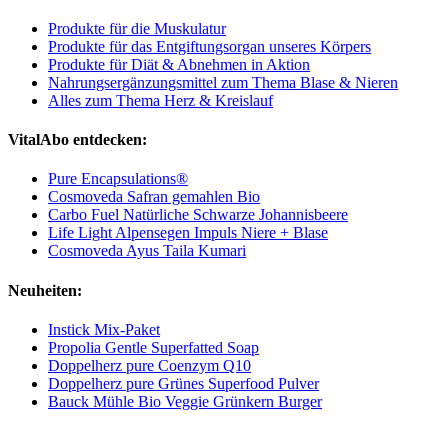
Produkte für die Muskulatur
Produkte für das Entgiftungsorgan unseres Körpers
Produkte für Diät & Abnehmen in Aktion
Nahrungsergänzungsmittel zum Thema Blase & Nieren
Alles zum Thema Herz & Kreislauf
VitalAbo entdecken:
Pure Encapsulations®
Cosmoveda Safran gemahlen Bio
Carbo Fuel Natürliche Schwarze Johannisbeere
Life Light Alpensegen Impuls Niere + Blase
Cosmoveda Ayus Taila Kumari
Neuheiten:
Instick Mix-Paket
Propolia Gentle Superfatted Soap
Doppelherz pure Coenzym Q10
Doppelherz pure Grünes Superfood Pulver
Bauck Mühle Bio Veggie Grünkern Burger