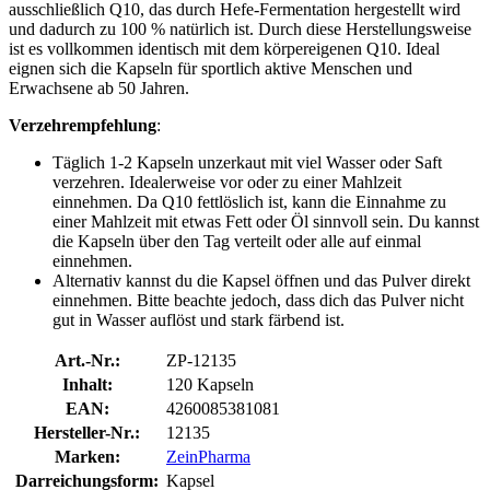
ausschließlich Q10, das durch Hefe-Fermentation hergestellt wird
und dadurch zu 100 % natürlich ist. Durch diese Herstellungsweise
ist es vollkommen identisch mit dem körpereigenen Q10. Ideal
eignen sich die Kapseln für sportlich aktive Menschen und
Erwachsene ab 50 Jahren.
Verzehrempfehlung
:
Täglich 1-2 Kapseln unzerkaut mit viel Wasser oder Saft
verzehren. Idealerweise vor oder zu einer Mahlzeit
einnehmen. Da Q10 fettlöslich ist, kann die Einnahme zu
einer Mahlzeit mit etwas Fett oder Öl sinnvoll sein. Du kannst
die Kapseln über den Tag verteilt oder alle auf einmal
einnehmen.
Alternativ kannst du die Kapsel öffnen und das Pulver direkt
einnehmen. Bitte beachte jedoch, dass dich das Pulver nicht
gut in Wasser auflöst und stark färbend ist.
Art.-Nr.:
ZP-12135
Inhalt:
120 Kapseln
EAN:
4260085381081
Hersteller-Nr.:
12135
Marken:
ZeinPharma
Darreichungsform:
Kapsel