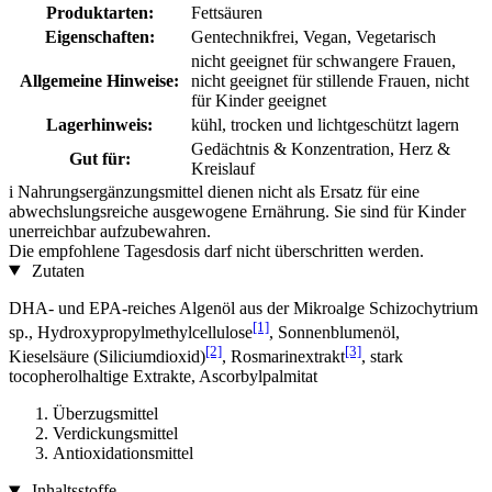
Produktarten:
Fettsäuren
Eigenschaften:
Gentechnikfrei, Vegan, Vegetarisch
nicht geeignet für schwangere Frauen,
Allgemeine Hinweise:
nicht geeignet für stillende Frauen, nicht
für Kinder geeignet
Lagerhinweis:
kühl, trocken und lichtgeschützt lagern
Gedächtnis & Konzentration, Herz &
Gut für:
Kreislauf
i
Nahrungsergänzungsmittel dienen nicht als Ersatz für eine
abwechslungsreiche ausgewogene Ernährung. Sie sind für Kinder
unerreichbar aufzubewahren.
Die empfohlene Tagesdosis darf nicht überschritten werden.
Zutaten
DHA- und EPA-reiches Algenöl aus der Mikroalge Schizochytrium
[1]
sp., Hydroxypropylmethylcellulose
, Sonnenblumenöl,
[2]
[3]
Kieselsäure (Siliciumdioxid)
, Rosmarinextrakt
, stark
tocopherolhaltige Extrakte, Ascorbylpalmitat
Überzugsmittel
Verdickungsmittel
Antioxidationsmittel
Inhaltsstoffe