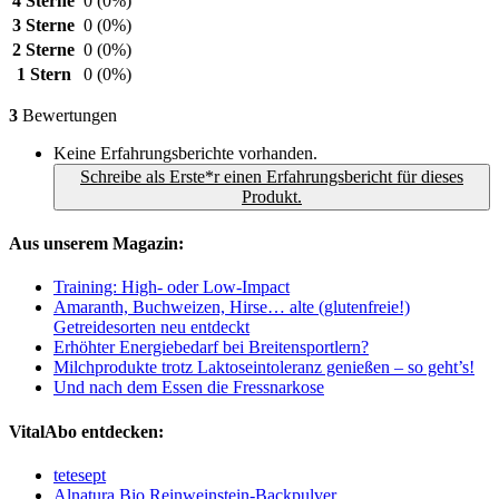
4 Sterne
0
(0%)
3 Sterne
0
(0%)
2 Sterne
0
(0%)
1 Stern
0
(0%)
3
Bewertungen
Keine Erfahrungsberichte vorhanden.
Schreibe als Erste*r einen Erfahrungsbericht für dieses
Produkt.
Aus unserem Magazin:
Training: High- oder Low-Impact
Amaranth, Buchweizen, Hirse… alte (glutenfreie!)
Getreidesorten neu entdeckt
Erhöhter Energiebedarf bei Breitensportlern?
Milchprodukte trotz Laktoseintoleranz genießen – so geht’s!
Und nach dem Essen die Fressnarkose
VitalAbo entdecken:
tetesept
Alnatura Bio Reinweinstein-Backpulver