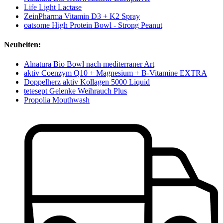
Life Light Lactase
ZeinPharma Vitamin D3 + K2 Spray
oatsome High Protein Bowl - Strong Peanut
Neuheiten:
Alnatura Bio Bowl nach mediterraner Art
aktiv Coenzym Q10 + Magnesium + B-Vitamine EXTRA
Doppelherz aktiv Kollagen 5000 Liquid
tetesept Gelenke Weihrauch Plus
Propolia Mouthwash