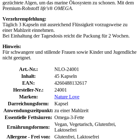
gezüchtete Algen, um das marine Ökosystem zu schonen. Mit dem
Premium-Rohstoff
life's® OMEGA.
Verzehrempfehlung:
Täglich 3 Kapseln mit ausreichend Flüssigkeit vorzugsweise zu
einer Mahlzeit einnehmen.
Bei Einhaltung der Tagesdosis reicht die Packung für 2 Wochen.
Hinweis:
Für schwangere und stillende Frauen sowie Kinder und Jugendliche
nicht geeignet.
Art.-Nr.:
NLO-24001
Inhalt:
45 Kapseln
EAN:
4260488132617
Hersteller-Nr.:
24001
Marken:
Nature Love
Darreichungsform:
Kapsel
Anwendungszeitpunkt:
zu einer Mahlzeit
Essentielle Fettsäuren:
Omega-3-Fette
Vegan, Vegetarisch, Glutenfrei,
Ernährungsformen:
Laktosefrei
Allergene - Frei von:
Glutenfrei, Laktosefrei