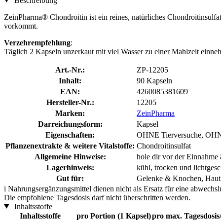
Beschreibung
ZeinPharma® Chondroitin ist ein reines, natürliches Chondroitinsulfa
vorkommt.
Verzehrempfehlung
:
Täglich 2 Kapseln unzerkaut mit viel Wasser zu einer Mahlzeit einne
Art.-Nr.:
ZP-12205
Inhalt:
90 Kapseln
EAN:
4260085381609
Hersteller-Nr.:
12205
Marken:
ZeinPharma
Darreichungsform:
Kapsel
Eigenschaften:
OHNE Tierversuche, OHNE
Pflanzenextrakte & weitere Vitalstoffe:
Chondroitinsulfat
Allgemeine Hinweise:
hole dir vor der Einnahme
Lagerhinweis:
kühl, trocken und lichtgesc
Gut für:
Gelenke & Knochen, Haut,
i
Nahrungsergänzungsmittel dienen nicht als Ersatz für eine abwechs
Die empfohlene Tagesdosis darf nicht überschritten werden.
Inhaltsstoffe
Inhaltsstoffe
pro Portion (1 Kapsel)
pro max. Tagesdosis/