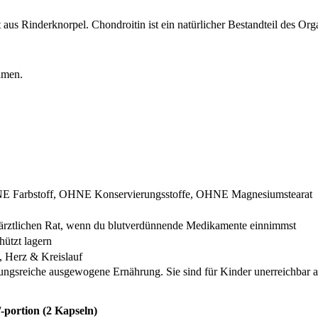
t aus Rinderknorpel. Chondroitin ist ein natürlicher Bestandteil des O
hmen.
 Farbstoff, OHNE Konservierungsstoffe, OHNE Magnesiumstearat
 ärztlichen Rat, wenn du blutverdünnende Medikamente einnimmst
hützt lagern
 Herz & Kreislauf
lungsreiche ausgewogene Ernährung. Sie sind für Kinder unerreichbar
-portion (2 Kapseln)